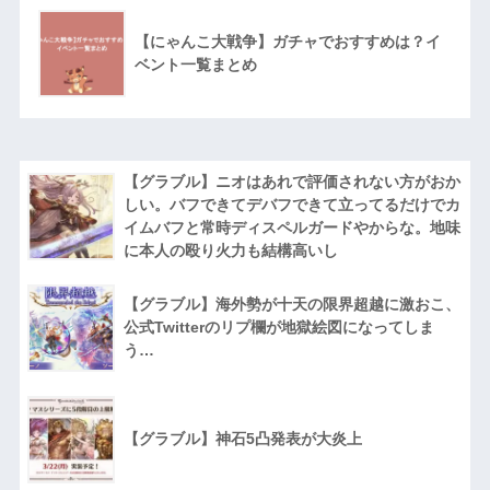
【にゃんこ大戦争】ガチャでおすすめは？イ
ベント一覧まとめ
【グラブル】ニオはあれで評価されない方がおか
しい。バフできてデバフできて立ってるだけでカ
イムバフと常時ディスペルガードやからな。地味
に本人の殴り火力も結構高いし
【グラブル】海外勢が十天の限界超越に激おこ、
公式Twitterのリプ欄が地獄絵図になってしま
う…
【グラブル】神石5凸発表が大炎上