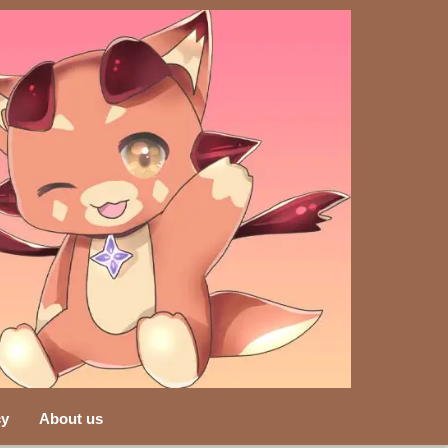
cy
About us