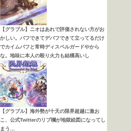
【グラブル】ニオはあれで評価されない方がお
かしい。バフできてデバフできて立ってるだけ
でカイムバフと常時ディスペルガードやから
な。地味に本人の殴り火力も結構高いし
【グラブル】海外勢が十天の限界超越に激お
こ、公式Twitterのリプ欄が地獄絵図になってし
まう…