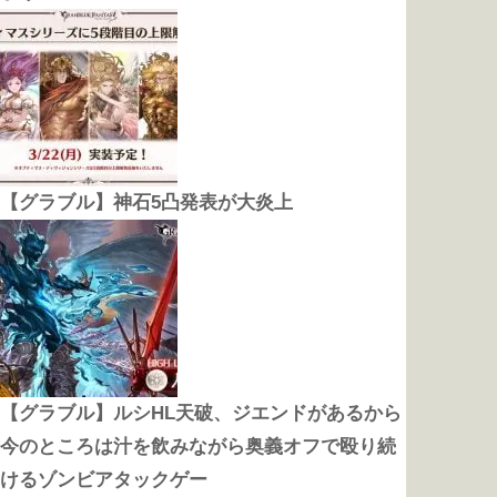
【グラブル】神石5凸発表が大炎上
【グラブル】ルシHL天破、ジエンドがあるから
今のところは汁を飲みながら奥義オフで殴り続
けるゾンビアタックゲー