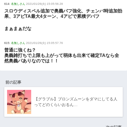
614:
名無しさん
2021/01/26(火) 15:05:56.28
スロウディスペル追加で奥義バフ強化、チェンバ時追加効
果、3アビTA最大4ターン、4アビで累積デバフ
まぁまぁだな
615:
名無しさん
2021/01/26(火) 15:05:57.76
普通に強くね？
奥義雑打ちで上限も上がって弱体も出来て確定TAなら全
然奥義パありなのでは！！
前の記事
【グラブル】ブロンズムーンをダマにしてる人
ってどのくらいおるん…