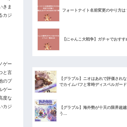
いきま
フォートナイト名前変更のやり方は
るカジ
【にゃんこ大戦争】ガチャでおすす
ノゲー
つと言
【グラブル】ニオはあれで評価されな
他のプ
でカイムバフと常時ディスペルガード
ルゲー
高度な
いカジ
【グラブル】海外勢が十天の限界超越に
う…