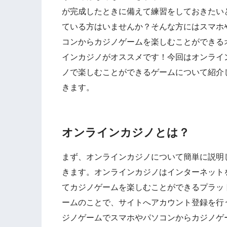
が完成したときに備えて練習をしておきたい
ている方はいませんか？そんな方にはスマホ
コンからカジノゲームを楽しむことができる
インカジノがオススメです！今回はオンライ
ノで楽しむことができるゲームについて紹介
きます。
オンラインカジノとは？
まず、オンラインカジノについて簡単に説明
きます。オンラインカジノはインターネット
てカジノゲームを楽しむことができるプラッ
ームのことで、サイトへアカウント登録を行
ジノゲームでスマホやパソコンからカジノゲ