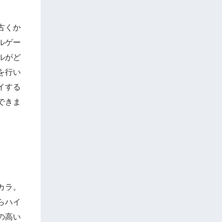
古くか
ルゲー
ルがど
を行い
イする
できま
カラ。
らハイ
の高い