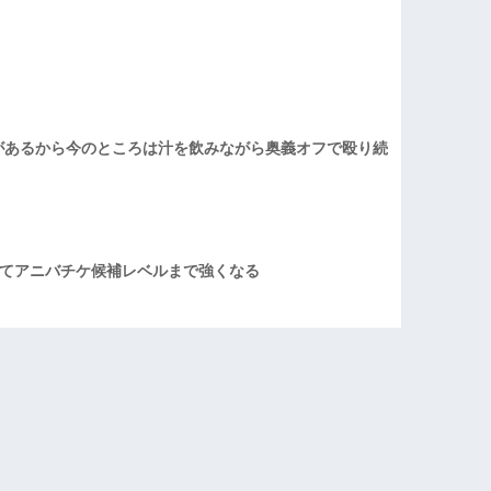
があるから今のところは汁を飲みながら奥義オフで殴り続
てアニバチケ候補レベルまで強くなる