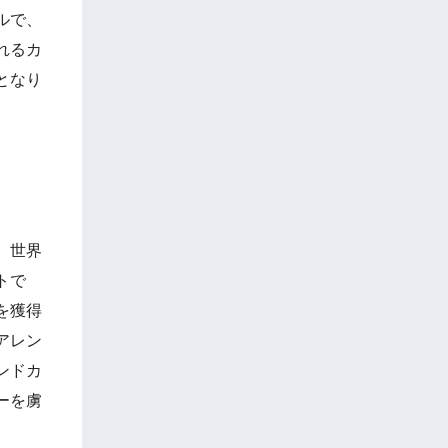
ルで、
れるカ
となり
、世界
トで
を獲得
アレン
ンドカ
ーを虜