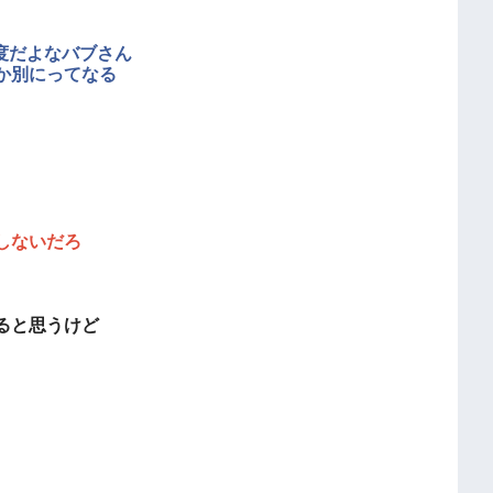
度だよなバブさん
か別にってなる
しないだろ
ると思うけど