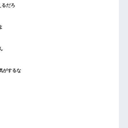
えるだろ
よ
ん
気がするな