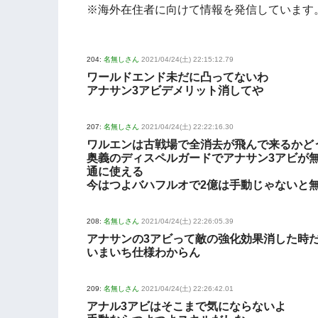
※海外在住者に向けて情報を発信しています
204:
名無しさん
2021/04/24(土) 22:15:12.79
ワールドエンド未だに凸ってないわ
アナサン3アビデメリット消してや
207:
名無しさん
2021/04/24(土) 22:22:16.30
ワルエンは古戦場で全消去が飛んで来るかど
奥義のディスペルガードでアナサン3アビが
通に使える
今はつよバハフルオで2億は手動じゃないと
208:
名無しさん
2021/04/24(土) 22:26:05.39
アナサンの3アビって敵の強化効果消した時
いまいち仕様わからん
209:
名無しさん
2021/04/24(土) 22:26:42.01
アナル3アビはそこまで気にならないよ