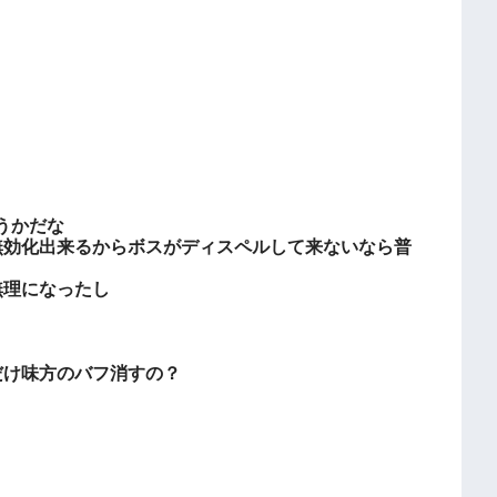
。
うかだな
無効化出来るからボスがディスペルして来ないなら普
無理になったし
だけ味方のバフ消すの？