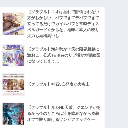
【グラブル】ニオはあれで評価されない
方がおかしい。バフできてデバフできて
立ってるだけでカイムバフと常時ディス
ペルガードやからな。地味に本人の殴り
火力も結構高いし
【グラブル】海外勢が十天の限界超越に
激おこ、公式Twitterのリプ欄が地獄絵図
になってしまう…
【グラブル】神石5凸発表が大炎上
【グラブル】ルシHL天破、ジエンドがあ
るから今のところは汁を飲みながら奥義
オフで殴り続けるゾンビアタックゲー