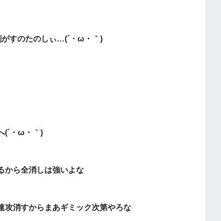
がすのたのしぃ…(´・ω・｀)
´・ω・｀)
るから全消しは強いよな
速攻消すからまあギミック次第やろな