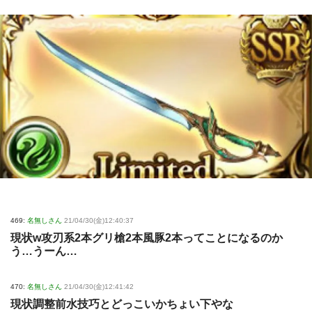
469:
名無しさん
21/04/30(金)12:40:37
現状w攻刃系2本グリ槍2本風豚2本ってことになるのか
う…うーん…
470:
名無しさん
21/04/30(金)12:41:42
現状調整前水技巧とどっこいかちょい下やな