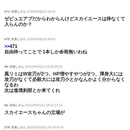
471:
名無しさん
21/04/30(金)12:42:31
ゼピュエアプだからわからんけどスカイエースは枠なくて
入らんのか？
478:
名無しさん
21/04/30(金)12:45:01
>>471
自由枠ってことで 1本しか余裕無いわね
39:
名無しさん
2021/05/01(土) 16:40:05.51
風リミはW攻刃が2つ、HP増やすやつが2つ、渾身大には
攻刃がなくて必殺大には攻刃小とかなんかよく分からなく
なるわ
次は進境刹那とか来てくれ
84:
名無しさん
2021/05/01(土) 18:22:27.13
スカイエースちゃんの立場が
279:
名無しさん
2021/05/02(日) 05:34:47.61