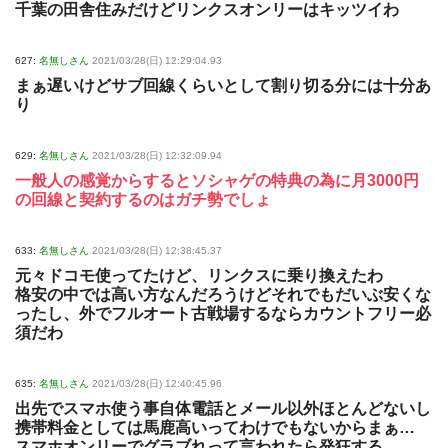
千葉の田舎住みだけどリンクスオンリーはキッツイわ
627:
名無しさん
2021/03/28(日) 12:29:04.93
まぁ遅いけどサブ回線くらいとして割り切る分には十分あ
り
629:
名無しさん
2021/03/28(日) 12:32:09.94
一般人の感覚からするとソシャゲの特典の為に月3000円
の回線と契約するのはガチ勢でしょ
633:
名無しさん
2021/03/28(日) 12:38:45.37
元々ドコモ使ってたけど、リンクスに乗り換えたわ
格安の中では高い方なんだろうけどそれでもだいぶ安くな
ったし、外でフルオート古戦場するならカウントフリー必
須だわ
635:
名無しさん
2021/03/28(日) 12:40:45.96
出先でスマホ使う事自体電話とメール以外ほとんどないし
携帯料金としては馬鹿高いってわけでもないからまぁ…
スマホオンリーでグラブれって言われたら発狂する