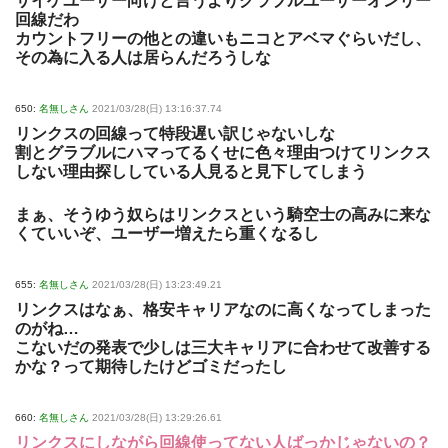
サイゲユーザー向けと言うよりグラブルユーザーオンリー
回線だわ
カウントフリーの他との違いもニコとアベマぐらいだし、
その為に入る人は居らんだろうしな
650:
名無しさん
2021/03/28(日) 13:16:37.74
リンクスの回線って特段遅い訳じゃないしな
割とグラブルにハマってるくせに色々理由つけてリンクス
しない理由探ししている人見ると見下してしまう
まぁ、そうゆう奴らはリンクスという騎空士の高みに来な
くていいぞ、ユーザー増えたら重くなるし
655:
名無しさん
2021/03/28(日) 13:23:49.21
リンクスはなぁ、格安キャリアなのに高くなってしまった
のがね…
こないだの発表で少しは三大キャリアに合わせて改善する
かな？って期待したけどゴミだったし
660:
名無しさん
2021/03/28(日) 13:29:26.61
リンクスにしながら回線使ってない人ばっかじゃないの？