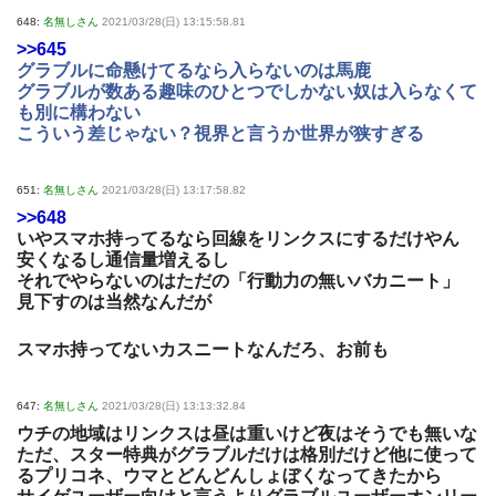
648:
名無しさん
2021/03/28(日) 13:15:58.81
>>645
グラブルに命懸けてるなら入らないのは馬鹿
グラブルが数ある趣味のひとつでしかない奴は入らなくて
も別に構わない
こういう差じゃない？視界と言うか世界が狭すぎる
651:
名無しさん
2021/03/28(日) 13:17:58.82
>>648
いやスマホ持ってるなら回線をリンクスにするだけやん
安くなるし通信量増えるし
それでやらないのはただの「行動力の無いバカニート」
見下すのは当然なんだが
スマホ持ってないカスニートなんだろ、お前も
647:
名無しさん
2021/03/28(日) 13:13:32.84
ウチの地域はリンクスは昼は重いけど夜はそうでも無いな
ただ、スター特典がグラブルだけは格別だけど他に使って
るプリコネ、ウマとどんどんしょぼくなってきたから