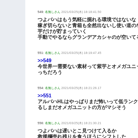
549:
名無しさん
2021/03/25(木) 18:18:41.50
つよバハはもう気軽に掘れる環境ではないな
稼ぎ切らないと青箱も全然出ないし使い道の
芋だけが貯まっていく
手動でやるならグランデアカシャのが空いて
551:
名無しさん
2021/03/25(木) 18:19:47.45
>>549
今世界一需要ない素材って紫芋とオメガユニ
っちだろう
554:
名無しさん
2021/03/25(木) 18:21:26.17
>>551
アルバハHLはやっぱりまだ怖いって低ラン
るしまだオメガユニットの方がマシそう
556:
名無しさん
2021/03/25(木) 18:21:30.21
つよバハは遅いとこ見つけて入るか
救援欄売れ残りを食うほうにシフトした