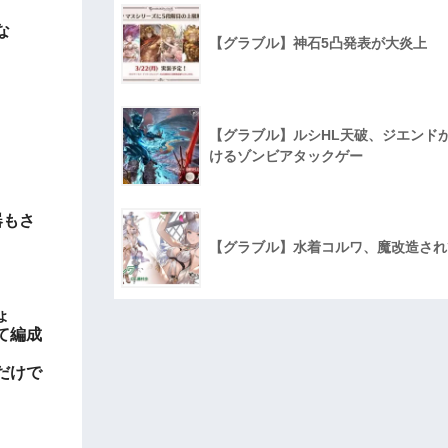
な
【グラブル】神石5凸発表が大炎上
【グラブル】ルシHL天破、ジエンド
けるゾンビアタックゲー
器もさ
【グラブル】水着コルワ、魔改造され
ょ
て編成
だけで