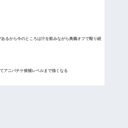
があるから今のところは汁を飲みながら奥義オフで殴り続
てアニバチケ候補レベルまで強くなる