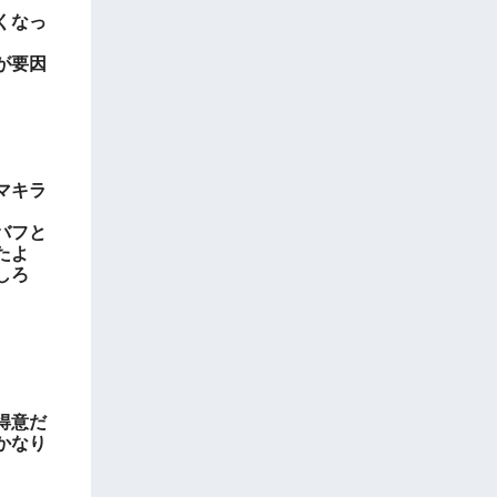
くなっ
が要因
マキラ
バフと
たよ
しろ
得意だ
かなり