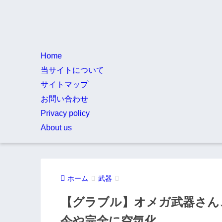
Home
当サイトについて
サイトマップ
お問い合わせ
Privacy policy
About us
ホーム
武器
【グラブル】オメガ武器さん
今や完全に空気化