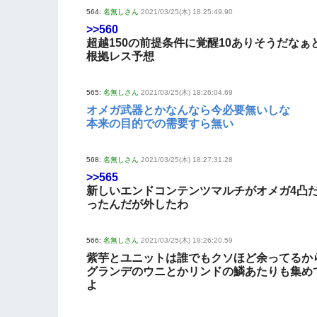
564:
名無しさん
2021/03/25(木) 18:25:49.90
>>560
超越150の前提条件に覚醒10ありそうだなぁ
根拠レス予想
565:
名無しさん
2021/03/25(木) 18:26:04.69
オメガ武器とかなんなら今必要無いしな
本来の目的での需要すら無い
568:
名無しさん
2021/03/25(木) 18:27:31.28
>>565
新しいエンドコンテンツマルチがオメガ4凸
ったんだが外したわ
566:
名無しさん
2021/03/25(木) 18:26:20.59
紫芋とユニットは誰でもクソほど余ってるか
グランデのウニとかリンドの鱗あたりも集め
よ