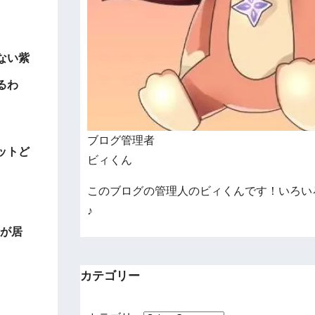
ない紫
るわ
ブログ管理者
ットど
ビィくん
このブログの管理人のビィくんです！いろい
♪
クが居
カテゴリー