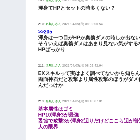
205:
名無しさん
2021/04/05(月) 07:54:09.49
渾身てHPとセットの時多くない？
210:
名無しさん
2021/04/05(月) 08:02:06.54
>>205
渾身は一つ目がHPか奥義ダメの時しか出な
そういえば奥義ダメはあまり見ない気がする
HPばっかり
211:
名無しさん
2021/04/05(月) 08:02:42.64
EXスキルって実はよく調べてないから知ら
両面神石だと攻撃より属性攻撃のほうがダメ
んだっけか
213:
名無しさん
2021/04/05(月) 08:10:07.91
基本属性はゴミ
HP10渾身3が最強
妥協で攻撃3か渾身2辺りだけどここら辺が普
人の限界