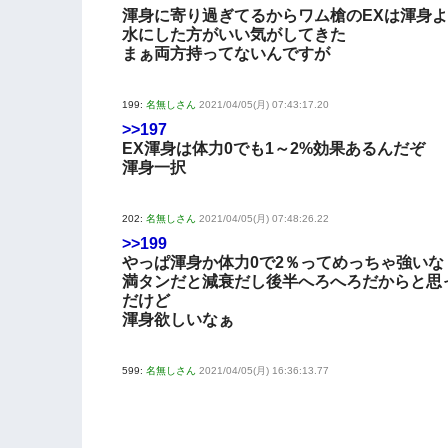
渾身に寄り過ぎてるからワム槍のEXは渾身
水にした方がいい気がしてきた
まぁ両方持ってないんですが
199:
名無しさん
2021/04/05(月) 07:43:17.20
>>197
EX渾身は体力0でも1～2%効果あるんだぞ
渾身一択
202:
名無しさん
2021/04/05(月) 07:48:26.22
>>199
やっぱ渾身か体力0で2％ってめっちゃ強いな
満タンだと減衰だし後半へろへろだからと思
だけど
渾身欲しいなぁ
599:
名無しさん
2021/04/05(月) 16:36:13.77