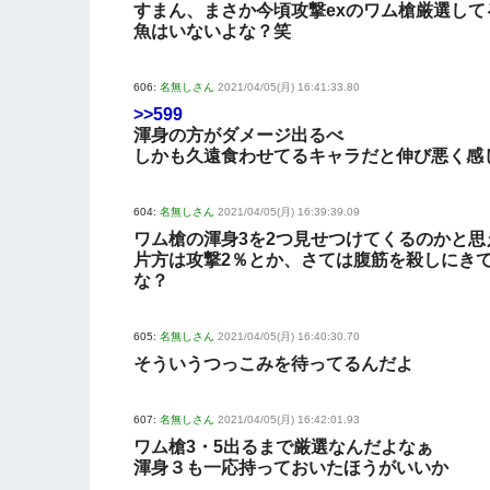
すまん、まさか今頃攻撃exのワム槍厳選して
魚はいないよな？笑
606:
名無しさん
2021/04/05(月) 16:41:33.80
>>599
渾身の方がダメージ出るべ
しかも久遠食わせてるキャラだと伸び悪く感
604:
名無しさん
2021/04/05(月) 16:39:39.09
ワム槍の渾身3を2つ見せつけてくるのかと思
片方は攻撃2％とか、さては腹筋を殺しにき
な？
605:
名無しさん
2021/04/05(月) 16:40:30.70
そういうつっこみを待ってるんだよ
607:
名無しさん
2021/04/05(月) 16:42:01.93
ワム槍3・5出るまで厳選なんだよなぁ
渾身３も一応持っておいたほうがいいか