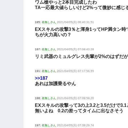
ワム槍やっと2本目完成したわ
TA一応最大値らしいけど2%って微妙に感じ
185:
名無しさん
2021/04/05(月) 06:40:31.51
EXスキルの攻撃3％と渾身1ってHP満タン時
ちが火力高いの？
187:
名無しさん
2021/04/05(月) 07:08:43.28
リミ武器のミュルグレス先輩が2%のはずだ
191:
名無しさん
2021/04/05(月) 07:17:56.55
>>187
あれは加護乗るやん
188:
名無しさん
2021/04/05(月) 07:09:58.20
EXスキルの攻撃って3の上3.2と3.5だけで3.
無いよね 0.2の差ってタイムに出なさそう
197:
名無しさん
2021/04/05(月) 07:39:29.74