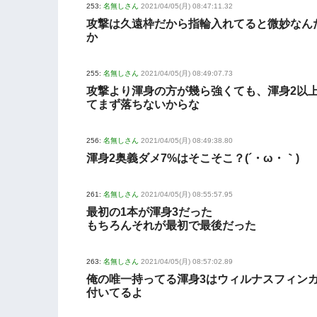
253:
名無しさん
2021/04/05(月) 08:47:11.32
攻撃は久遠枠だから指輪入れてると微妙なん
か
255:
名無しさん
2021/04/05(月) 08:49:07.73
攻撃より渾身の方が幾ら強くても、渾身2以
てまず落ちないからな
256:
名無しさん
2021/04/05(月) 08:49:38.80
渾身2奥義ダメ7%はそこそこ？(´・ω・｀)
261:
名無しさん
2021/04/05(月) 08:55:57.95
最初の1本が渾身3だった
もちろんそれが最初で最後だった
263:
名無しさん
2021/04/05(月) 08:57:02.89
俺の唯一持ってる渾身3はウィルナスフィン
付いてるよ