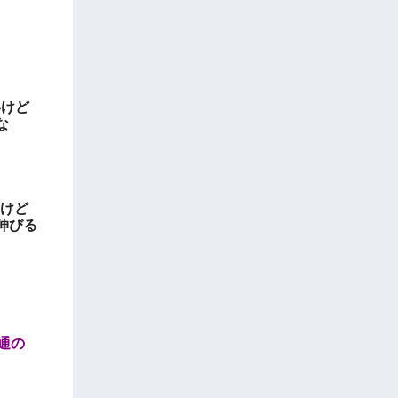
いけど
な
んけど
伸びる
通の