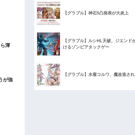
【グラブル】神石5凸発表が大炎上
【グラブル】ルシHL天破、ジエンド
なら渾
けるゾンビアタックゲー
【グラブル】水着コルワ、魔改造され
うが強