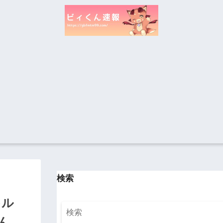
検索
キル
ん