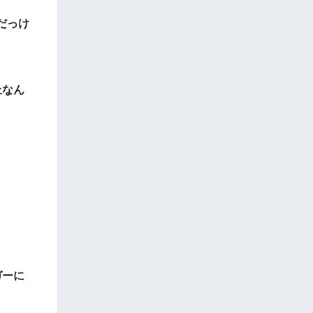
だっけ
上なん
ガーに