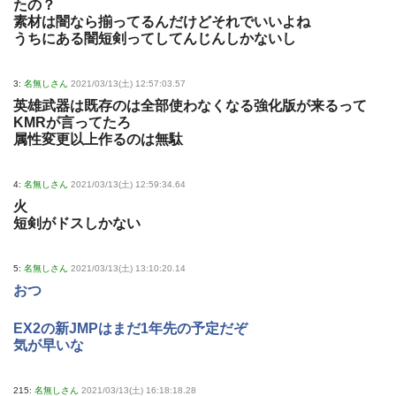
たの？
素材は闇なら揃ってるんだけどそれでいいよね
うちにある闇短剣ってしてんじんしかないし
3:
名無しさん
2021/03/13(土) 12:57:03.57
英雄武器は既存のは全部使わなくなる強化版が来るって
KMRが言ってたろ
属性変更以上作るのは無駄
4:
名無しさん
2021/03/13(土) 12:59:34.64
火
短剣がドスしかない
5:
名無しさん
2021/03/13(土) 13:10:20.14
おつ
EX2の新JMPはまだ1年先の予定だぞ
気が早いな
215:
名無しさん
2021/03/13(土) 16:18:18.28