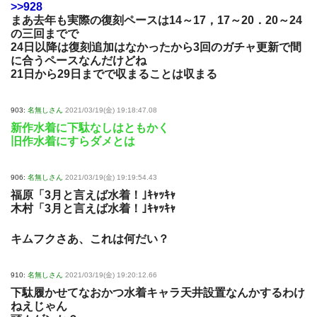
>>928
まあ去年も実際の復刻ペースは14～17，17～20．20～24
の三回までで
24日以降は復刻追加はなかったから3回のガチャ更新で間
に合うペースなんだけどね
21日から29日までで収まることは収まる
903:
名無しさん
2021/03/19(金) 19:18:47.08
新作水着に下駄なしはともかく
旧作水着にすらダメとは
906:
名無しさん
2021/03/19(金) 19:19:54.43
福原「3月と言えば水着！｣ｷｬｯｷｬ
木村「3月と言えば水着！｣ｷｬｯｷｬ
キムフクさあ、これは何だい？
910:
名無しさん
2021/03/19(金) 19:20:12.66
下駄履かせてなおかつ水着キャラ天井設置なんかするわけ
ねえじゃん