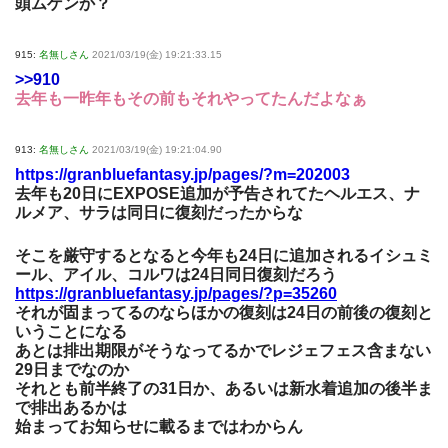
頭ムゲンか？
915:
名無しさん
2021/03/19(金) 19:21:33.15
>>910
去年も一昨年もその前もそれやってたんだよなぁ
913:
名無しさん
2021/03/19(金) 19:21:04.90
https://granbluefantasy.jp/pages/?m=202003
去年も20日にEXPOSE追加が予告されてたヘルエス、ナ
ルメア、サラは同日に復刻だったからな
そこを厳守するとなると今年も24日に追加されるイシュミ
ール、アイル、コルワは24日同日復刻だろう
https://granbluefantasy.jp/pages/?p=35260
それが固まってるのならほかの復刻は24日の前後の復刻と
いうことになる
あとは排出期限がそうなってるかでレジェフェス含まない
29日までなのか
それとも前半終了の31日か、あるいは新水着追加の後半ま
で排出あるかは
始まってお知らせに載るまではわからん