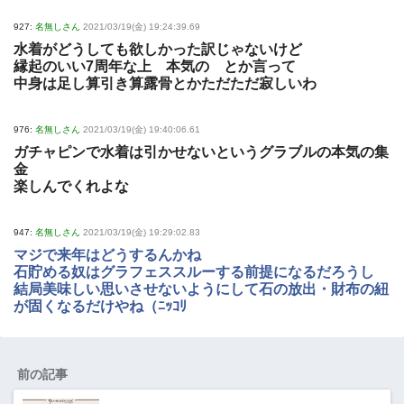
927:
名無しさん
2021/03/19(金) 19:24:39.69
水着がどうしても欲しかった訳じゃないけど
縁起のいい7周年な上 本気の とか言って
中身は足し算引き算露骨とかただただ寂しいわ
976:
名無しさん
2021/03/19(金) 19:40:06.61
ガチャピンで水着は引かせないというグラブルの本気の集
金
楽しんでくれよな
947:
名無しさん
2021/03/19(金) 19:29:02.83
マジで来年はどうするんかね
石貯める奴はグラフェススルーする前提になるだろうし
結局美味しい思いさせないようにして石の放出・財布の紐
が固くなるだけやね（ﾆｯｺﾘ
前の記事