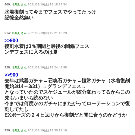
900:
名無しさん
2021/03/19(金) 19:18:27.54
水着復刻って今までフェスでやってたっけ
記憶全然無い
914:
名無しさん
2021/03/19(金) 19:21:16.29
>>900
復刻水着は3％期間と最後の闇鍋フェス
ンデフェスに入るのは夏
928:
名無しさん
2021/03/19(金) 19:24:49.98
>>900
去年は武器ガチャ→召喚石ガチャ→恒常ガチャ（水着復刻
開始3/14～3/31）→グランデフェス→
となっていたのでスケジュールが随分変わってるからこの
先もいまいち読めない
今までは何度かのガチャにまたがってローテーションで復
刻してたし
EXポーズの２４日辺りから復刻だと間に合うのかどうか
950:
名無しさん
2021/03/19(金) 19:30:11.16