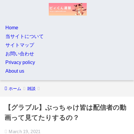
Home
当サイトについて
サイトマップ
お問い合わせ
Privacy policy
About us
ホーム
雑談
【グラブル】ぶっちゃけ皆は配信者の動
画って見てたりするの？
March 19, 2021