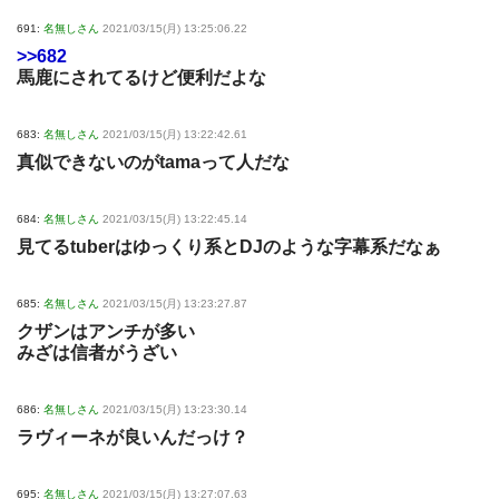
691:
名無しさん
2021/03/15(月) 13:25:06.22
>>682
馬鹿にされてるけど便利だよな
683:
名無しさん
2021/03/15(月) 13:22:42.61
真似できないのがtamaって人だな
684:
名無しさん
2021/03/15(月) 13:22:45.14
見てるtuberはゆっくり系とDJのような字幕系だなぁ
685:
名無しさん
2021/03/15(月) 13:23:27.87
クザンはアンチが多い
みざは信者がうざい
686:
名無しさん
2021/03/15(月) 13:23:30.14
ラヴィーネが良いんだっけ？
695:
名無しさん
2021/03/15(月) 13:27:07.63