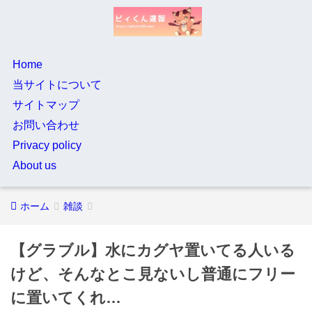
Home
当サイトについて
サイトマップ
お問い合わせ
Privacy policy
About us
ホーム
雑談
【グラブル】水にカグヤ置いてる人いる
けど、そんなとこ見ないし普通にフリー
に置いてくれ…