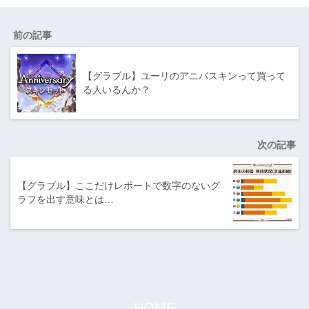
前の記事
【グラブル】ユーリのアニバスキンって買って
る人いるんか？
次の記事
【グラブル】ここだけレポートで数字のないグ
ラフを出す意味とは…
HOME