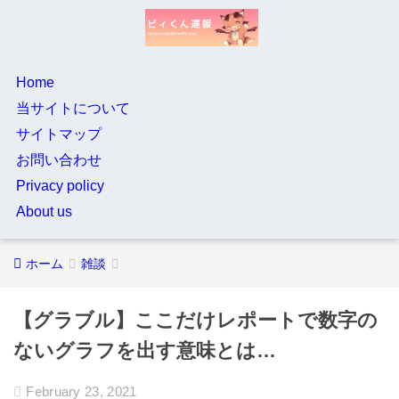
Home
当サイトについて
サイトマップ
お問い合わせ
Privacy policy
About us
ホーム
雑談
【グラブル】ここだけレポートで数字の
ないグラフを出す意味とは…
February 23, 2021