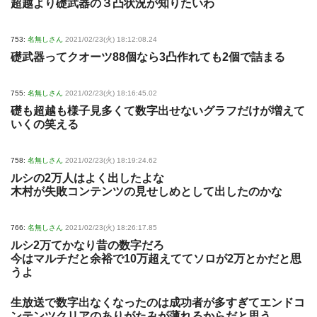
超越より礎武器の３凸状況が知りたいわ
753:
名無しさん
2021/02/23(火) 18:12:08.24
礎武器ってクオーツ88個なら3凸作れても2個で詰まる
755:
名無しさん
2021/02/23(火) 18:16:45.02
礎も超越も様子見多くて数字出せないグラフだけが増えて
いくの笑える
758:
名無しさん
2021/02/23(火) 18:19:24.62
ルシの2万人はよく出したよな
木村が失敗コンテンツの見せしめとして出したのかな
766:
名無しさん
2021/02/23(火) 18:26:17.85
ルシ2万てかなり昔の数字だろ
今はマルチだと余裕で10万超えててソロが2万とかだと思
うよ
生放送で数字出なくなったのは成功者が多すぎてエンドコ
ンテンツクリアのありがたみが薄れるからだと思う