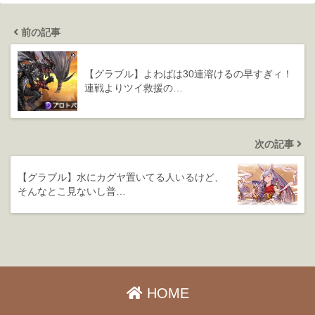
前の記事
【グラブル】よわばは30連溶けるの早すぎィ！
連戦よりツイ救援の…
次の記事
【グラブル】水にカグヤ置いてる人いるけど、
そんなとこ見ないし普…
HOME