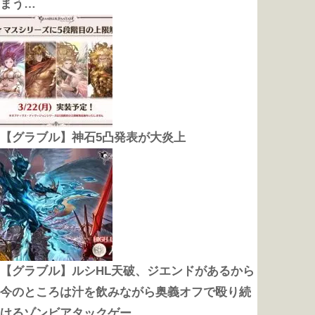
まう…
【グラブル】神石5凸発表が大炎上
【グラブル】ルシHL天破、ジエンドがあるから
今のところは汁を飲みながら奥義オフで殴り続
けるゾンビアタックゲー