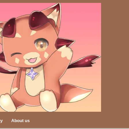
cy
About us