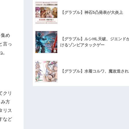
【グラブル】神石5凸発表が大炎上
を集め
【グラブル】ルシHL天破、ジエンド
と言っ
けるゾンビアタックゲー
ね。
【グラブル】水着コルワ、魔改造され
てクリ
しみ方
タリス
すなど