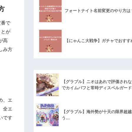
方
フォートナイト名前変更のやり方は
定番で
ことが
が高
【にゃんこ大戦争】ガチャでおすす
しみ方
【グラブル】ニオはあれで評価されな
でカイムバフと常時ディスペルガード
め、エ
。全エ
【グラブル】海外勢が十天の限界超越に
いです
う…