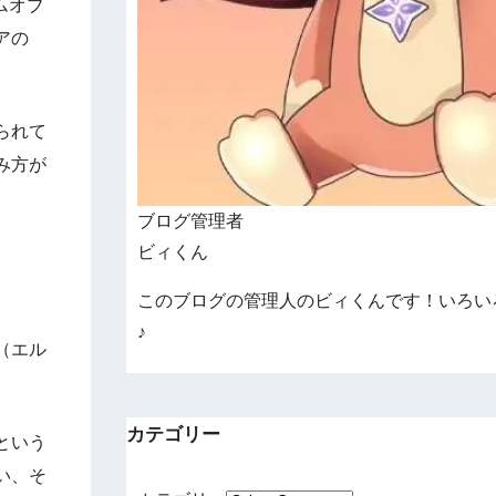
ームオブ
アの
られて
み方が
ブログ管理者
ビィくん
このブログの管理人のビィくんです！いろい
♪
（エル
カテゴリー
という
い、そ