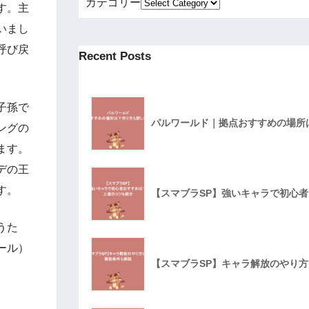
カテゴリー
す。主
いまし
呼び戻
Recent Posts
子孫で
パルワールド｜拠点おすすめの場所
ングの
ます。
デの王
す。
【スマブラSP】強いキャラで初心
うた
ール）
【スマブラSP】キャラ解放のやり