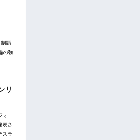
、制覇
備の強
ンリ
フォー
発表さ
テスラ