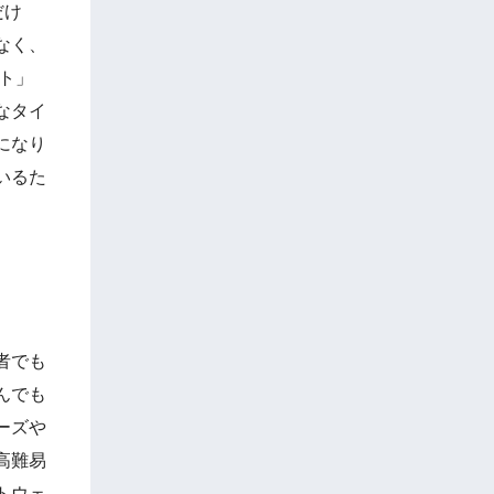
だけ
なく、
ト」
なタイ
になり
いるた
者でも
んでも
ーズや
の高難易
トウェ