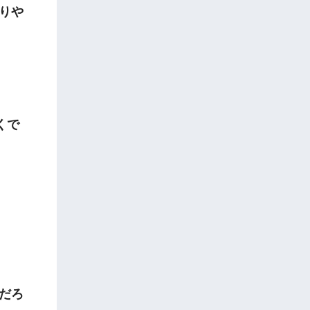
りや
くで
だろ