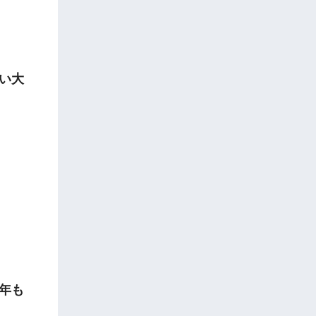
い大
年も