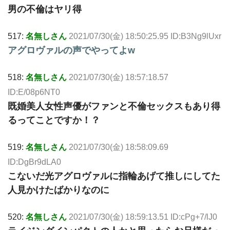
男の不倫はヤリ得
517:
名無しさん
2021/07/30(金) 18:50:25.95 ID:B3Ng9lUxr
アグロヴァルの声でやってよw
518:
名無しさん
2021/07/30(金) 18:57:18.57
ID:E/08p6NT0
既婚美人女性声優がファンと不倫セックスもあり得
るってことですか！？
519:
名無しさん
2021/07/30(金) 18:58:09.69
ID:DgBr9dLA0
こないだ光アグロヴァルに指輪あげて推しにしてた
人見かけたばかりなのに
520:
名無しさん
2021/07/30(金) 18:59:13.51 ID:cPg+7/lJ0