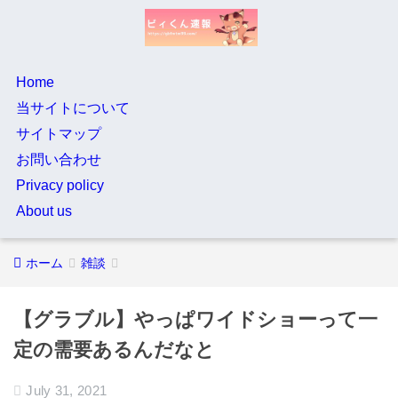
Home
当サイトについて
サイトマップ
お問い合わせ
Privacy policy
About us
ホーム
雑談
【グラブル】やっぱワイドショーって一
定の需要あるんだなと
July 31, 2021