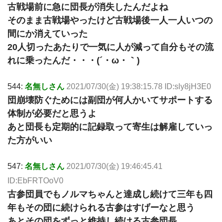
古戦場前に急に団長が消失したんだよね
そのまま古戦場やったけど古戦場後一人一人いつの
間にか消えていった
20人切ったあたりで一気に人が減って自分もその流
れに乗ったんだ・・・(´・ω・｀)
544:
名無しさん
2021/07/30(金) 19:38:15.78 ID:sly8jH3E0
団崩壊防ぐためには副団が何人かいてサポートする
体制が必要だと思うよ
あと団長も定期的に記録取って寄生は解雇していっ
た方がいい
547:
名無しさん
2021/07/30(金) 19:46:45.41
ID:EbFRTOoV0
古参団員でもノルマちゃんと達成し続けて三年も四
年もその団に続けられる古参はすげーなと思う
あとその団をずっと維持し続ける古参団長