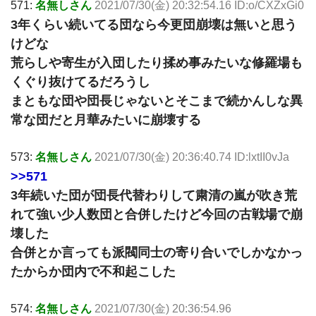
571:
名無しさん
2021/07/30(金) 20:32:54.16 ID:o/CXZxGi0
3年くらい続いてる団なら今更団崩壊は無いと思う
けどな
荒らしや寄生が入団したり揉め事みたいな修羅場も
くぐり抜けてるだろうし
まともな団や団長じゃないとそこまで続かんしな異
常な団だと月華みたいに崩壊する
573:
名無しさん
2021/07/30(金) 20:36:40.74 ID:lxtII0vJa
>>571
3年続いた団が団長代替わりして粛清の嵐が吹き荒
れて強い少人数団と合併したけど今回の古戦場で崩
壊した
合併とか言っても派閥同士の寄り合いでしかなかっ
たからか団内で不和起こした
574:
名無しさん
2021/07/30(金) 20:36:54.96