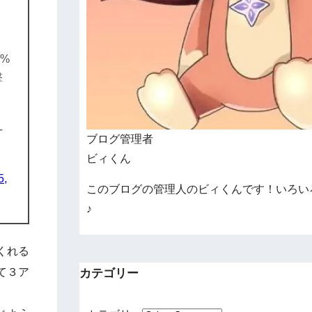
0%
撃
T
ブログ管理者
ビィくん
5,
このブログの管理人のビィくんです！いろい
♪
くれる
カテゴリー
て３ア