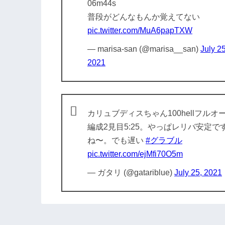
06m44s
普段がどんなもんか覚えてない
pic.twitter.com/MuA6papTXW
— marisa-san (@marisa__san)
July 25
2021
カリュブディスちゃん100hellフルオ
編成2見目5:25。やっぱレリバ安定で
ね〜。でも遅い
#グラブル
pic.twitter.com/ejMfi70O5m
— ガタリ (@gatariblue)
July 25, 2021