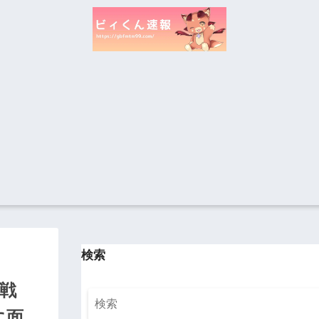
検索
本戦
に面