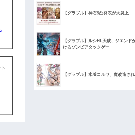
【グラブル】神石5凸発表が大炎上
,
【グラブル】ルシHL天破、ジエンド
けるゾンビアタックゲー
ート
【グラブル】水着コルワ、魔改造され
す