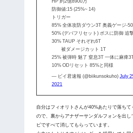
HP 約2億8900万
防御値:15 (25%~ 14)
トリガー
85% 全体攻防ダウン3T 奥義ゲージ-5
50% (デバフリセット) ボスに防御 追
30% TAUP それぞれ6T
被ダメージカット 1T
25% 被弾時 魅了 窒息3T 一体に麻痺3
10% ODリセット 85%と同様
— ビイ君速報 (@biikunsokuho)
July 2
2021
自分はフィオリトさんが40%あたりで落ちて
ので、裏からアナザーサンダルフォンを出し
ビですべて消してもらっています。