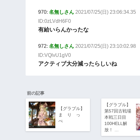
970:
名無しさん
2021/07/25(日) 23:06:34.35
ID:0zLVdH6F0
有給いらんかったな
972:
名無しさん
2021/07/25(日) 23:10:02.98
ID:VQlvU1gV0
アクティブ大分減ったらしいね
前の記事
【グラブル】
【グラブル】
第57回古戦場
ま り っ
本戦三日目
ぺ
100HELL解
放！ …