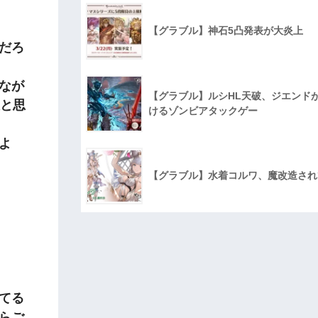
【グラブル】神石5凸発表が大炎上
だろ
なが
【グラブル】ルシHL天破、ジエンド
人と思
けるゾンビアタックゲー
よ
【グラブル】水着コルワ、魔改造され
てる
らご