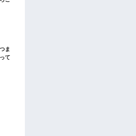
つま
って