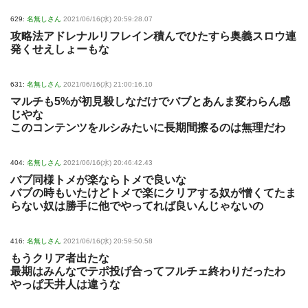
629:
名無しさん
2021/06/16(水) 20:59:28.07
攻略法アドレナルリフレイン積んでひたすら奥義スロウ連
発くせえしょーもな
631:
名無しさん
2021/06/16(水) 21:00:16.10
マルチも5%が初見殺しなだけでバブとあんま変わらん感
じやな
このコンテンツをルシみたいに長期間擦るのは無理だわ
404:
名無しさん
2021/06/16(水) 20:46:42.43
バブ同様トメが楽ならトメで良いな
バブの時もいたけどトメで楽にクリアする奴が憎くてたま
らない奴は勝手に他でやってれば良いんじゃないの
416:
名無しさん
2021/06/16(水) 20:59:50.58
もうクリア者出たな
最期はみんなでテポ投げ合ってフルチェ終わりだったわ
やっぱ天井人は違うな