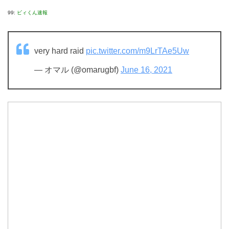
99:
ビィくん速報
very hard raid
pic.twitter.com/m9LrTAe5Uw
— オマル (@omarugbf)
June 16, 2021