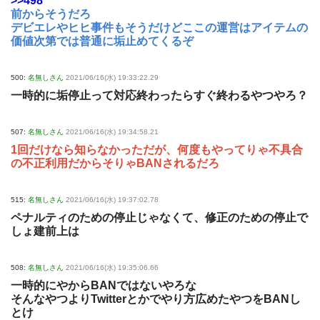
>>498
前からそうだろ
デビエレやヒヒ事件もそうだけどここの運営はアイテムの
価値次第では普通に垢止めてくるぞ
500:
名無しさん
2021/06/16(水) 19:33:22.29
一時的に垢停止って対応終わったらすぐ終わるやつやろ？
507:
名無しさん
2021/06/16(水) 19:34:58.21
1回だけなら知らなかっただが、何度もやってりゃ不具合
の不正利用だからそりゃBANされるだろ
515:
名無しさん
2021/06/16(水) 19:37:02.78
ペナルティのための停止じゃなくて、修正のための停止で
しょ建前上は
508:
名無しさん
2021/06/16(水) 19:35:06.66
一時的にやからBANではないやろな
そんなやつよりTwitterとかでやり方広めたやつをBANし
とけ