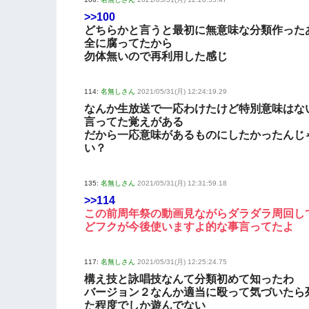
>>100
どちらかと言うと最初に無意味な分類作った
全に腐ってたから
勿体無いので再利用した感じ
114:
名無しさん
2021/05/31(月) 12:24:19.29
なんか生放送で一応わけたけど特別意味はな
言ってた覚えがある
だから一応意味があるものにしたかったんじ
い？
135:
名無しさん
2021/05/31(月) 12:31:59.18
>>114
この前周年祭の動画見ながらダラダラ周回し
どフクが今後使いますよ的な事言ってたよ
117:
名無しさん
2021/05/31(月) 12:25:24.75
構え技と詠唱技なんて分類初めて知ったわ
バージョン２なんか適当に殴って気づいたら
た程度でしか遊んでない