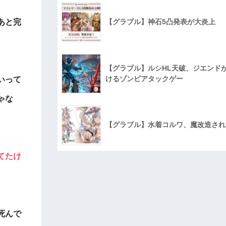
【グラブル】神石5凸発表が大炎上
あと完
【グラブル】ルシHL天破、ジエンド
けるゾンビアタックゲー
いって
ゃな
【グラブル】水着コルワ、魔改造され
てたけ
死んで