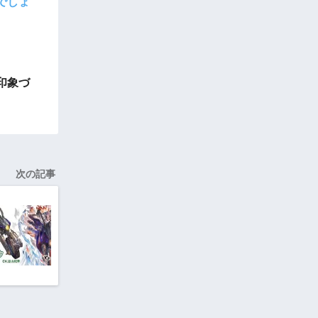
でしょ
印象づ
次の記事