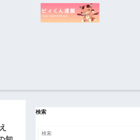
検索
え
の知