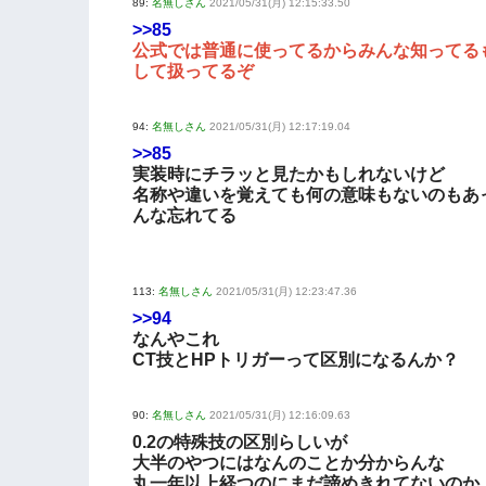
89:
名無しさん
2021/05/31(月) 12:15:33.50
>>85
公式では普通に使ってるからみんな知ってる
して扱ってるぞ
94:
名無しさん
2021/05/31(月) 12:17:19.04
>>85
実装時にチラッと見たかもしれないけど
名称や違いを覚えても何の意味もないのもあ
んな忘れてる
113:
名無しさん
2021/05/31(月) 12:23:47.36
>>94
なんやこれ
CT技とHPトリガーって区別になるんか？
90:
名無しさん
2021/05/31(月) 12:16:09.63
0.2の特殊技の区別らしいが
大半のやつにはなんのことか分からんな
丸一年以上経つのにまだ諦めきれてないのか