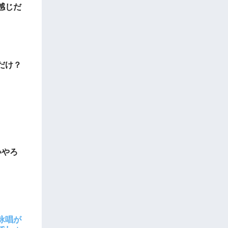
感じだ
だけ？
いやろ
詠唱が