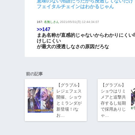
意味のない用語だったから浸透してないだけ
フェイタルチェインはわかるじゃん
167:
名無しさん
2021/05/31(月) 12:44:34.07
>>147
まあ名称が直感的じゃないからわかりにくい
けしにくい
が最大の浸透しなさの原因だろな
前の記事
【グラブル】
【グラブル】
レジェフェス
ショウはリミ
開催、ショウ
メアと追撃共
とミランダが
存するし短期
新登場！/な
で採用ありじ
お…
ゃ…