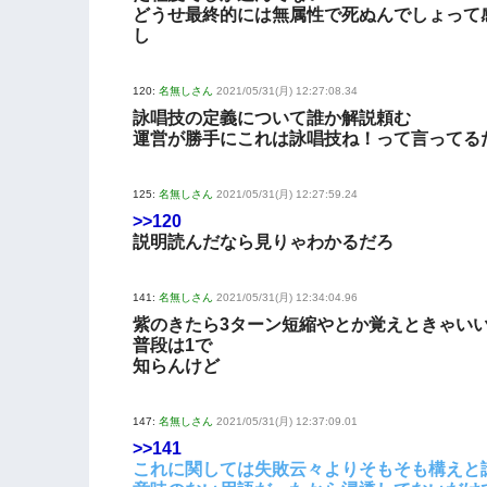
どうせ最終的には無属性で死ぬんでしょって
し
120:
名無しさん
2021/05/31(月) 12:27:08.34
詠唱技の定義について誰か解説頼む
運営が勝手にこれは詠唱技ね！って言ってる
125:
名無しさん
2021/05/31(月) 12:27:59.24
>>120
説明読んだなら見りゃわかるだろ
141:
名無しさん
2021/05/31(月) 12:34:04.96
紫のきたら3ターン短縮やとか覚えときゃい
普段は1で
知らんけど
147:
名無しさん
2021/05/31(月) 12:37:09.01
>>141
これに関しては失敗云々よりそもそも構えと