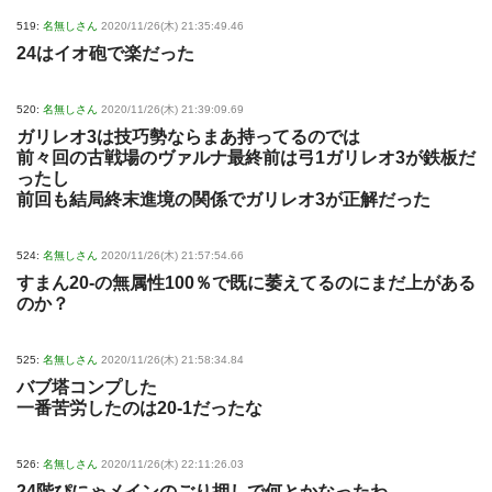
519:
名無しさん
2020/11/26(木) 21:35:49.46
24はイオ砲で楽だった
520:
名無しさん
2020/11/26(木) 21:39:09.69
ガリレオ3は技巧勢ならまあ持ってるのでは
前々回の古戦場のヴァルナ最終前は弓1ガリレオ3が鉄板だ
ったし
前回も結局終末進境の関係でガリレオ3が正解だった
524:
名無しさん
2020/11/26(木) 21:57:54.66
すまん20-の無属性100％で既に萎えてるのにまだ上がある
のか？
525:
名無しさん
2020/11/26(木) 21:58:34.84
バブ塔コンプした
一番苦労したのは20-1だったな
526:
名無しさん
2020/11/26(木) 22:11:26.03
24階ぴにゃメインのごり押しで何とかなったわ