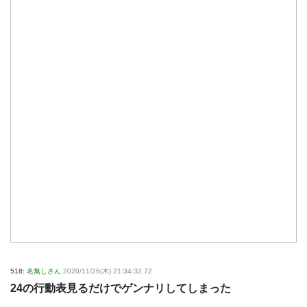
518:
名無しさん
2020/11/26(木) 21:34:32.72
24の行動表見るだけでゲンナリしてしまった