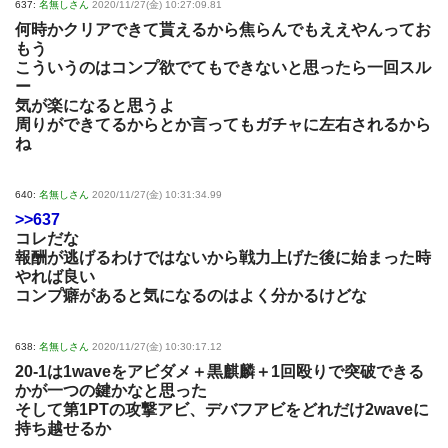
637:
名無しさん
2020/11/27(金) 10:27:09.81
何時かクリアできて貰えるから焦らんでもええやんってお
もう
こういうのはコンプ欲でてもできないと思ったら一回スル
ー
気が楽になると思うよ
周りができてるからとか言ってもガチャに左右されるから
ね
640:
名無しさん
2020/11/27(金) 10:31:34.99
>>637
コレだな
報酬が逃げるわけではないから戦力上げた後に始まった時
やれば良い
コンプ癖があると気になるのはよく分かるけどな
638:
名無しさん
2020/11/27(金) 10:30:17.12
20-1は1waveをアビダメ＋黒麒麟＋1回殴りで突破できる
かが一つの鍵かなと思った
そして第1PTの攻撃アビ、デバフアビをどれだけ2waveに
持ち越せるか