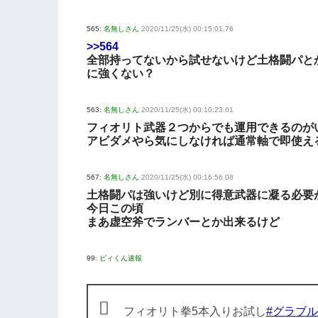
565:
名無しさん
2020/11/25(水) 00:15:01.76
>>564
全部持ってないから試せないけど土格闘パと
に強くない？
563:
名無しさん
2020/11/25(水) 00:10:23.61
フィオリト武器２つからでも運用できるのが
アビダメやら気にしなければ通常軸で即使え
567:
名無しさん
2020/11/25(水) 00:16:56.08
土格闘パは強いけど別に得意武器に凝る必要
今日この頃
まあ虚空斧でランバーとか出来るけど
99:
ビィくん速報
フィオリト拳5本入りお試し
#グラブル