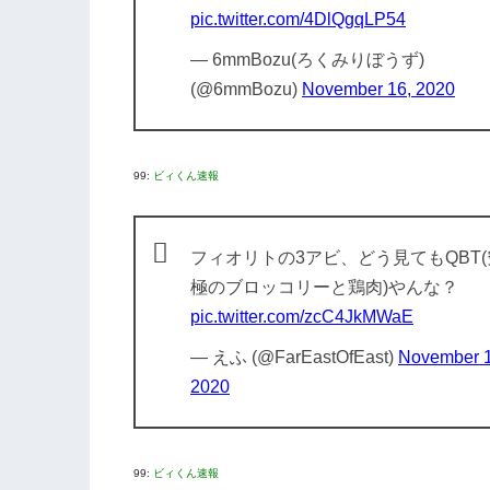
pic.twitter.com/4DlQgqLP54
— 6mmBozu(ろくみりぼうず)
(@6mmBozu)
November 16, 2020
99:
ビィくん速報
フィオリトの3アビ、どう見てもQBT(
極のブロッコリーと鶏肉)やんな？
pic.twitter.com/zcC4JkMWaE
— えふ (@FarEastOfEast)
November 1
2020
99:
ビィくん速報