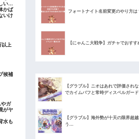
しい…
体かば
フォートナイト名前変更のやり方は
ないけ
【にゃんこ大戦争】ガチャでおすす
万以上
プ候補
【グラブル】ニオはあれで評価されな
でカイムバフと常時ディスペルガード
ムやガ
境がヤ
【グラブル】海外勢が十天の限界超越に
背水も
う…