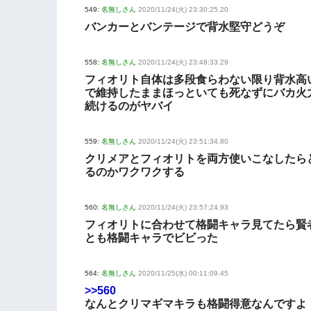
549:
名無しさん
2020/11/24(火) 23:30:25.20
バンカーとバンテージで背水堅守どうぞ
558:
名無しさん
2020/11/24(火) 23:48:33.29
フィオリト自体は多段食らわない限り背水高
で維持したままほっといても死なずにバカ火
続けるのがヤバイ
559:
名無しさん
2020/11/24(火) 23:51:34.80
クリメアとフィオリトを両方使いこなしたら
るのかワクワクする
560:
名無しさん
2020/11/24(火) 23:57:24.93
フィオリトに合わせて格闘キャラ見てたら賢
とも格闘キャラでビビった
564:
名無しさん
2020/11/25(水) 00:11:09.45
>>560
なんとクリマギマキラも格闘得意なんですよ