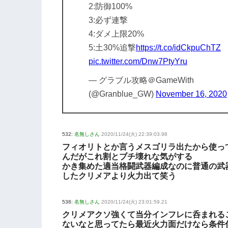
2:防御100%
3:必ず連撃
4:ダメ上限20%
5:土30%追撃
https://t.co/idCkpuChTZ
pic.twitter.com/Dnw7PtyYru
— グラブル攻略＠GameWith
(@Granblue_GW)
November 16, 2020
532:
名無しさん
2020/11/24(火) 22:39:03.98
フィオリトとか言うメスゴリラ出たから使っ
んだがこれ割とブチ壊れな気がする
かき集めた適当格闘武器編成なのに普通の武
したクリメアより火力出て笑う
538:
名無しさん
2020/11/24(火) 23:01:59.21
クリメアクソ強くて当分インフレに呑まれる
ないなと思ってたら最近火力面だけなら条件