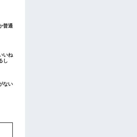
か普通
いいね
るし
がない