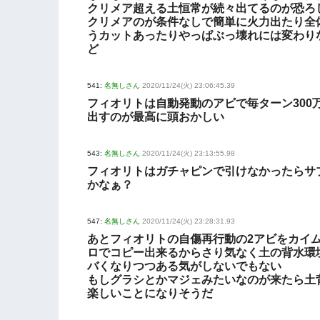
クリメア超える土恒常が続々出てるのが恐ろ
クリメアのが条件なしで簡単に火力出たり全
うカットあったりやっぱぶっ壊れには変わり
ど
541:
名無しさん
2020/11/24(火) 23:06:45.39
フィオリトは自動発動のアビで毎ターン300
出すのが最高に頭おかしい
543:
名無しさん
2020/11/24(火) 23:13:55.98
フィオリトはガチャピンで引けなかったらサ
かなぁ？
547:
名無しさん
2020/11/24(火) 23:28:31.93
あとフィオリトの自傷再行動の2アビをカイ
ロでコピー出来るからさり気なく土の背水環
バくなりつつある気がしないでもない
もしグラシとかマジェみたいなのが来たら土
楽しいことになりそうだ