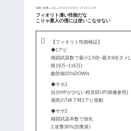
439:
名無しさん
2020/11/24(火) 19:38:11.94
フィオリト凄い性能だな
こりゃ素人の僕には使いこなせない
【フィオリト性能検証】
◆1アビ
格闘武器数で最小1.5倍~最大9倍ダメ(
限19万~116万)
敵防御25%DOWN
◆サポ1
自分HPが少ない程攻防UP(画像参照)
瀕死のT終了時1アビ発動
◆サポ2
格闘武器本数で強化
1:攻撃30%(別乗算)