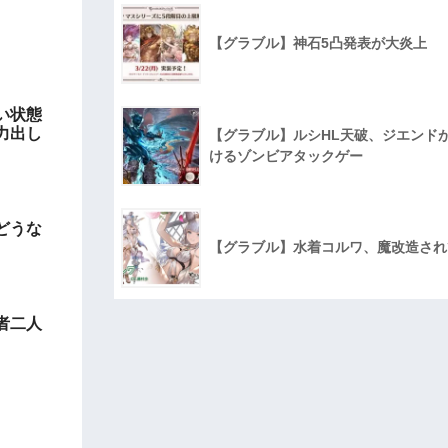
【グラブル】神石5凸発表が大炎上
い状態
力出し
【グラブル】ルシHL天破、ジエンド
けるゾンビアタックゲー
どうな
【グラブル】水着コルワ、魔改造され
者二人