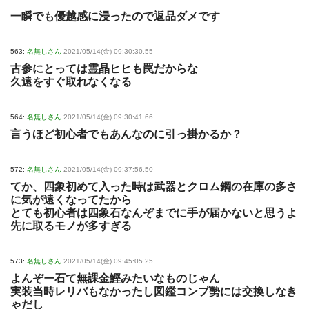
一瞬でも優越感に浸ったので返品ダメです
563:
名無しさん
2021/05/14(金) 09:30:30.55
古参にとっては霊晶ヒヒも罠だからな
久遠をすぐ取れなくなる
564:
名無しさん
2021/05/14(金) 09:30:41.66
言うほど初心者でもあんなのに引っ掛かるか？
572:
名無しさん
2021/05/14(金) 09:37:56.50
てか、四象初めて入った時は武器とクロム鋼の在庫の多さ
に気が遠くなってたから
とても初心者は四象石なんぞまでに手が届かないと思うよ
先に取るモノが多すぎる
573:
名無しさん
2021/05/14(金) 09:45:05.25
よんぞー石て無課金鰹みたいなものじゃん
実装当時レリバもなかったし図鑑コンプ勢には交換しなき
ゃだし