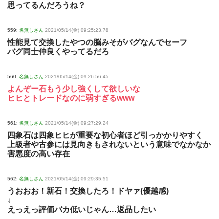
思ってるんだろうね？
559:
名無しさん
2021/05/14(金) 09:25:23.78
性能見て交換したやつの脳みそがバグなんでセーフ
バグ同士仲良くやってるだろ
560:
名無しさん
2021/05/14(金) 09:26:56.45
よんぞー石もう少し強くして欲しいな
ヒヒとトレードなのに弱すぎるwww
561:
名無しさん
2021/05/14(金) 09:27:29.24
四象石は四象ヒヒが重要な初心者ほど引っかかりやすく
上級者や古参には見向きもされないという意味でなかなか
害悪度の高い存在
562:
名無しさん
2021/05/14(金) 09:29:35.51
うおおお！新石！交換したろ！ドヤァ(優越感)
↓
えっえっ評価バカ低いじゃん…返品したい