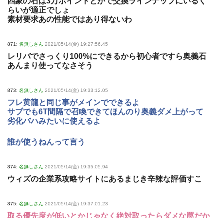
四象の石は3万ポイントとかで交換ラインナップにいるく
らいが適正でしょ
素材要求あの性能ではあり得ないわ
871:
名無しさん
2021/05/14(金) 19:27:56.45
レリバでさっくり100%にできるから初心者ですら奥義石
あんまり使ってなさそう
873:
名無しさん
2021/05/14(金) 19:33:12.05
フレ黄龍と同じ事がメインでできるよ
サブでも6T間隔で召喚できてほんのり奥義ダメ上がって
劣化バハみたいに使えるよ
誰が使うねんって言う
874:
名無しさん
2021/05/14(金) 19:35:05.94
ウィズの企業系攻略サイトにあるまじき辛辣な評価すこ
875:
名無しさん
2021/05/14(金) 19:37:01.23
取る優先度が低いとかじゃなく絶対取ったらダメな罠だか