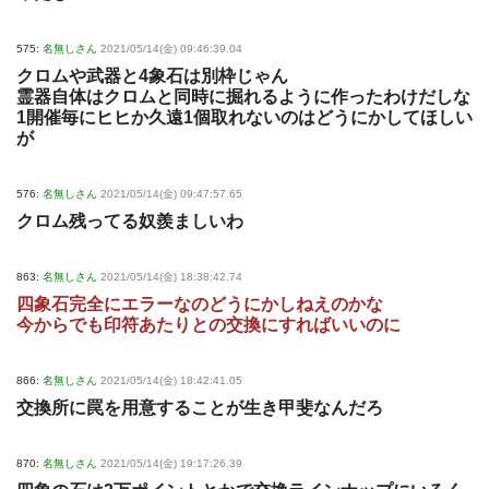
575:
名無しさん
2021/05/14(金) 09:46:39.04
クロムや武器と4象石は別枠じゃん
霊器自体はクロムと同時に掘れるように作ったわけだしな
1開催毎にヒヒか久遠1個取れないのはどうにかしてほしい
が
576:
名無しさん
2021/05/14(金) 09:47:57.65
クロム残ってる奴羨ましいわ
863:
名無しさん
2021/05/14(金) 18:38:42.74
四象石完全にエラーなのどうにかしねえのかな
今からでも印符あたりとの交換にすればいいのに
866:
名無しさん
2021/05/14(金) 18:42:41.05
交換所に罠を用意することが生き甲斐なんだろ
870:
名無しさん
2021/05/14(金) 19:17:26.39