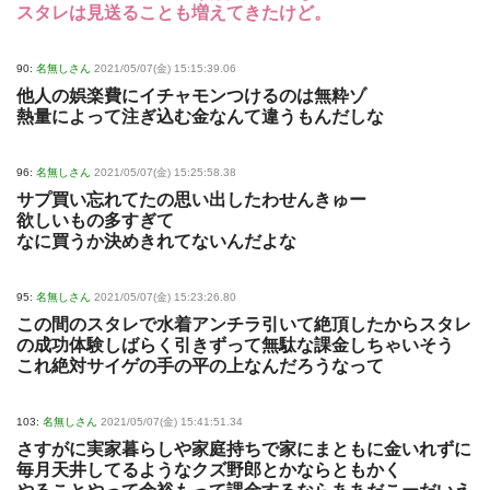
スタレは見送ることも増えてきたけど。
90:
名無しさん
2021/05/07(金) 15:15:39.06
他人の娯楽費にイチャモンつけるのは無粋ゾ
熱量によって注ぎ込む金なんて違うもんだしな
96:
名無しさん
2021/05/07(金) 15:25:58.38
サプ買い忘れてたの思い出したわせんきゅー
欲しいもの多すぎて
なに買うか決めきれてないんだよな
95:
名無しさん
2021/05/07(金) 15:23:26.80
この間のスタレで水着アンチラ引いて絶頂したからスタレ
の成功体験しばらく引きずって無駄な課金しちゃいそう
これ絶対サイゲの手の平の上なんだろうなって
103:
名無しさん
2021/05/07(金) 15:41:51.34
さすがに実家暮らしや家庭持ちで家にまともに金いれずに
毎月天井してるようなクズ野郎とかならともかく