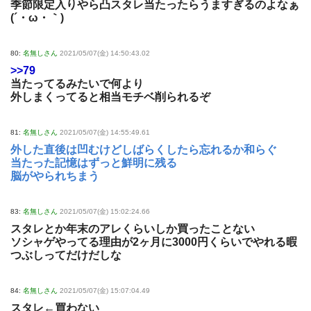
季節限定入りやら凸スタレ当たったらうますぎるのよなぁ
(´・ω・｀)
80:
名無しさん
2021/05/07(金) 14:50:43.02
>>79
当たってるみたいで何より
外しまくってると相当モチベ削られるぞ
81:
名無しさん
2021/05/07(金) 14:55:49.61
外した直後は凹むけどしばらくしたら忘れるか和らぐ
当たった記憶はずっと鮮明に残る
脳がやられちまう
83:
名無しさん
2021/05/07(金) 15:02:24.66
スタレとか年末のアレくらいしか買ったことない
ソシャゲやってる理由が2ヶ月に3000円くらいでやれる暇
つぶしってだけだしな
84:
名無しさん
2021/05/07(金) 15:07:04.49
スタレ←買わない