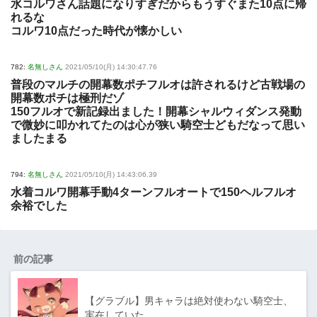
水コルワさん話題になりすぎだからもうすぐまた10点に帰
れるな
コルワ10点だった時代が懐かしい
782:
名無しさん
2021/05/10(月) 14:30:47.76
普段のマルチの開幕数ポチフルオは許されるけど古戦場の
開幕数ポチは極刑だゾ
150フルオで新記録出ました！開幕シャルウィダンス発動
で微妙に叩かれてたのは心が狭い騎空士どもだなって思い
ましたまる
794:
名無しさん
2021/05/10(月) 14:43:06.39
水着コルワ開幕手動4ターンフルオートで150ヘルフルオ
余裕でした
前の記事
【グラブル】男キャラは絶対使わない騎空士、
実在していた