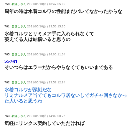
758:
名無しさん
2021/05/10(月) 13:47:05.09
周年の時は水着コルワの性能まだバレてなかったからな
761:
名無しさん
2021/05/10(月) 13:56:15.30
水着コルワとリミメア手に入れられなくて
萎えてる人は結構いると思うの
765:
名無しさん
2021/05/10(月) 14:05:11.04
>>761
そいつらはエラーだからやらなくてもいいまである
762:
名無しさん
2021/05/10(月) 13:58:12.94
水着コルワが深刻だな
リミナルメア当ててもコルワ居ないしでガチャ回さなかっ
た人いると思うわ
763:
名無しさん
2021/05/10(月) 14:02:00.75
気軽にリンクス契約していただければ