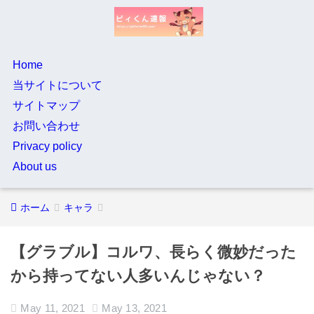
Home
当サイトについて
サイトマップ
お問い合わせ
Privacy policy
About us
ホーム
キャラ
【グラブル】コルワ、長らく微妙だった
から持ってない人多いんじゃない？
May 11, 2021
May 13, 2021