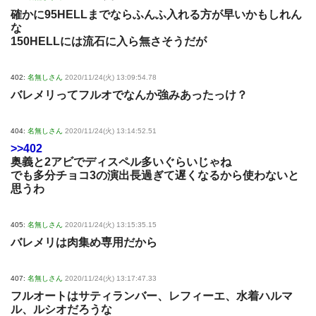
確かに95HELLまでならふんふ入れる方が早いかもしれん
な
150HELLには流石に入ら無さそうだが
402:
名無しさん
2020/11/24(火) 13:09:54.78
バレメリってフルオでなんか強みあったっけ？
404:
名無しさん
2020/11/24(火) 13:14:52.51
>>402
奥義と2アビでディスペル多いぐらいじゃね
でも多分チョコ3の演出長過ぎて遅くなるから使わないと
思うわ
405:
名無しさん
2020/11/24(火) 13:15:35.15
バレメリは肉集め専用だから
407:
名無しさん
2020/11/24(火) 13:17:47.33
フルオートはサティランバー、レフィーエ、水着ハルマ
ル、ルシオだろうな