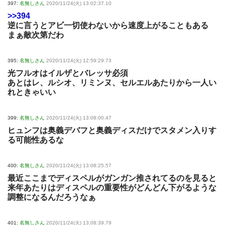
397:
名無しさん
2020/11/24(火) 13:02:37.10
>>394
逆に言うとアビ一切使わないから速度上がることもある
まぁ敵次第だわ
395:
名無しさん
2020/11/24(火) 12:59:29.73
光フルオはイルザとバレッサ必須
あとはレ、ルシオ、リミンヌ、セルエルあたりから一人い
れときゃいい
399:
名無しさん
2020/11/24(火) 13:08:00.47
ヒュンフは奥義デバフと奥義ディスだけでスタメン入りす
る可能性あるな
400:
名無しさん
2020/11/24(火) 13:08:25.57
最近ここまでディスペルがガンガン推されてるのを見ると
来年あたりはディスペルの重要性がどんどん下がるような
調整になるんだろうなぁ
401:
名無しさん
2020/11/24(火) 13:08:39.79