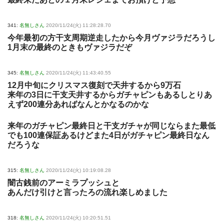
341:
名無しさん
2020/11/24(火) 11:28:28.70
今年最初の方干支周期逆走したから今月ヴァジラだろうし
1月末の最終のときもヴァジラだぞ
345:
名無しさん
2020/11/24(火) 11:43:40.55
12月中旬にクリスマス復刻で天井するから9万石
来年の3日に干支天井するからガチャピンもあるしとりあ
えず200連分あればなんとかなるのかな
来年のガチャピン最終日と干支ガチャが同じならまた最低
でも100連保証あるけどまた4日がガチャピン最終日なん
だろうな
315:
名無しさん
2020/11/24(火) 10:19:08.28
闇古銭前のアーミラプッシュと
あんだけ引けと言ったろの流れ楽しめました
318:
名無しさん
2020/11/24(火) 10:20:51.51