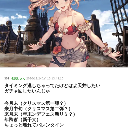
308:
名無しさん
2020/11/24(火) 10:13:43.10
タイミング逃しちゃってたけどはよ天井したい
ガチャ回したいんじゃ
今月末（クリスマス第一弾？）
来月中旬（クリスマス第二弾？）
来月末（年末ンデフェス新リミ？）
年跨ぎ（新干支）
ちょっと離れてバレンタイン