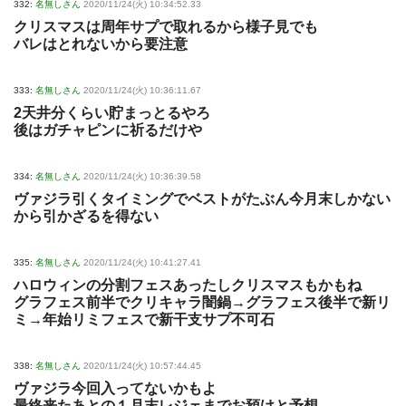
332:
名無しさん
2020/11/24(火) 10:34:52.33
クリスマスは周年サプで取れるから様子見でも
バレはとれないから要注意
333:
名無しさん
2020/11/24(火) 10:36:11.67
2天井分くらい貯まっとるやろ
後はガチャピンに祈るだけや
334:
名無しさん
2020/11/24(火) 10:36:39.58
ヴァジラ引くタイミングでベストがたぶん今月末しかない
から引かざるを得ない
335:
名無しさん
2020/11/24(火) 10:41:27.41
ハロウィンの分割フェスあったしクリスマスもかもね
グラフェス前半でクリキャラ闇鍋→グラフェス後半で新リ
ミ→年始リミフェスで新干支サプ不可石
338:
名無しさん
2020/11/24(火) 10:57:44.45
ヴァジラ今回入ってないかもよ
最終来たあとの１月末レジェまでお預けと予想