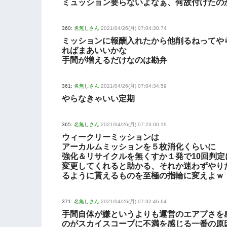
ミュッション要らないよなぁ、何故付けたの
360:
名無しさん
2021/04/26(月) 07:04:30.74
ミッションに報酬入れたから他削るねってや
ればまあいいかな
手間が増えるだけなのは勘弁
361:
名無しさん
2021/04/26(月) 07:04:34.59
やらなきゃいい定期
365:
名無しさん
2021/04/26(月) 07:23:00.19
ウィークリーミッションは
アーカルムミッションを５枚消化くらいに
強化＆リサイクルを無くすか１発で10回判定
変更してくれると助かる、それか迷わずやり
るように貰えるものを至極の指輪に変えよｗ
371:
名無しさん
2021/04/26(月) 07:32:46.64
手間自体が嫌というよりも運営のエアプさを
のがスカイスコープに不満を感じる一番の原