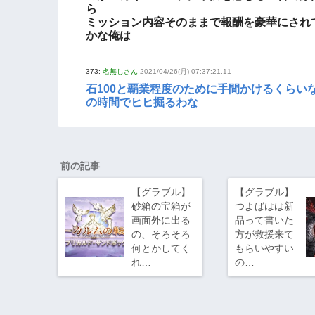
ら
ミッション内容そのままで報酬を豪華にされ
かな俺は
373:
名無しさん
2021/04/26(月) 07:37:21.11
石100と覇業程度のために手間かけるくらい
の時間でヒヒ掘るわな
前の記事
【グラブル】
【グラブル】
砂箱の宝箱が
つよばはは新
画面外に出る
品って書いた
の、そろそろ
方が救援来て
何とかしてく
もらいやすい
れ…
の…