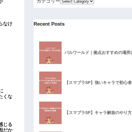
カテゴリー
か
Recent Posts
らなけ
パルワールド｜拠点おすすめの場所
【スマブラSP】強いキャラで初心
に
たくな
【スマブラSP】キャラ解放のやり
感じる
因だか