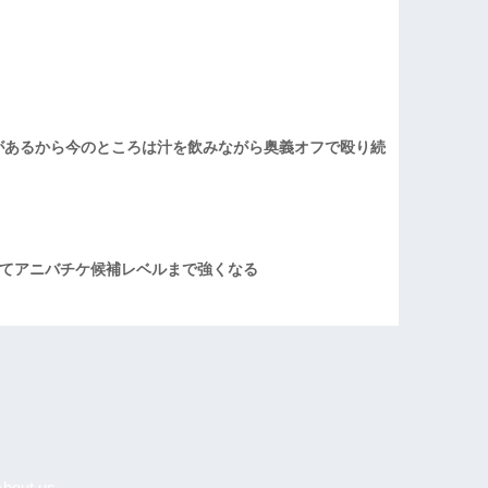
があるから今のところは汁を飲みながら奥義オフで殴り続
てアニバチケ候補レベルまで強くなる
About us