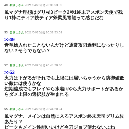
49:
名無しさん
2021/04/25(日) 20:36:53.35
風マグナ理想はグリ杖3ビーク2琴1終末アスポン天使で残
り1枠にティア銃ティア斧柔風青龍って感じだな
53:
名無しさん
2021/04/25(日) 20:39:53.58
>>49
青竜槍入れたことないんだけど通常攻刃過剰になったりし
ない？そうでもない？
57:
名無しさん
2021/04/25(日) 20:44:28.40
>>53
火力は下がるがそれでも上限には届いちゃうから防御値低
い敵には使うかな
短期編成でもフレイやら水着jkやら火力サポートがあるか
らダメ上限の選択肢が生まれる
55:
名無しさん
2021/04/25(日) 20:44:20.94
風マグナ、メインは自然に入るアスポン終末天司グリム杖
あたり？
ビークもメイン性能いいけど今刀ジョブ使わないよね