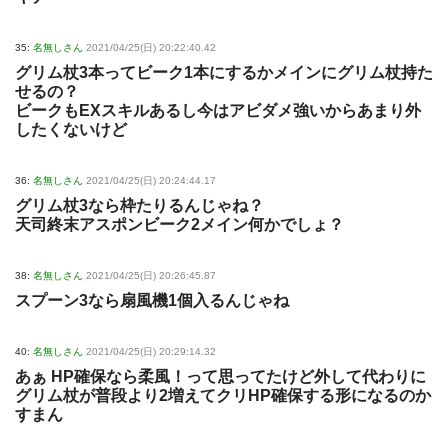
35:
名無しさん
2021/04/25(日) 20:22:40.42
グリム杖3本ってビーク1本にするかメインにグリム杖持た
せるの？
ビークもEXスキルあるし今はアビダメ強いからあまり外
したくないけど
36:
名無しさん
2021/04/25(日) 20:24:44.17
グリム杖3なら枠たりるんじゃね？
天司終末アスポンビーク2メイン何かでしょ？
38:
名無しさん
2021/04/25(日) 20:26:45.87
スプーン3なら扇風機1個入るんじゃね
40:
名無しさん
2021/04/25(日) 20:29:14.32
あぁ HP確保なら柔風！って思ってたけど外して代わりに
グリム杖が普段より2増えてクリHP確保する形になるのか
すまん