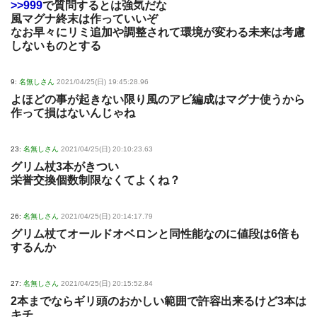
>>999
で質問するとは強気だな
風マグナ終末は作っていいぞ
なお早々にリミ追加や調整されて環境が変わる未来は考慮
しないものとする
9:
名無しさん
2021/04/25(日) 19:45:28.96
よほどの事が起きない限り風のアビ編成はマグナ使うから
作って損はないんじゃね
23:
名無しさん
2021/04/25(日) 20:10:23.63
グリム杖3本がきつい
栄誉交換個数制限なくてよくね？
26:
名無しさん
2021/04/25(日) 20:14:17.79
グリム杖てオールドオベロンと同性能なのに値段は6倍も
するんか
27:
名無しさん
2021/04/25(日) 20:15:52.84
2本までならギリ頭のおかしい範囲で許容出来るけど3本は
キチ