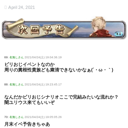
April 24, 2021
69:
名無しさん
2021/04/24(土) 19:04:36.19
ビリおじイベントなのか
周りの糞根性貴族ども粛清できないかなぁ(´・ω・｀)
88:
名無しさん
2021/04/24(土) 19:23:45.17
なんだかビリおじシナリオここで完結みたいな流れか？
闇ユリウス来てもいいぞ
70:
名無しさん
2021/04/24(土) 19:05:05.26
月末イベ予告きちゃあ