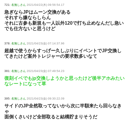
721:
名無しさん
2021/04/22(木) 09:56:54.17
急ぎならJPはムーン交換がある
それすら嫌ならしらん
それに古参も新規も一人以外120で打ち止めなんだし急い
でも仕方ないと思うけど
378:
名無しさん
2021/04/23(金) 07:14:37.96
超越で使うからすっげー久しぶりにイベントでJP交換し
てきたけど案外トレジャーの要求数多いなて
381:
名無しさん
2021/04/23(金) 07:49:54.23
復刻イベでもjp交換しようかと思ったけど後半アホみたい
なレートになって草
395:
名無しさん
2021/04/23(金) 09:30:22.09
サイドのJP全然取ってないから次に半額来たら回らなき
ゃ
面倒くさいけど全部取ると結構貯まりそうだ