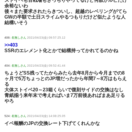
ストイベも古戦場もきっちりやってるけど何故かルピだけ
余裕ないわ
後々また要求されたらきついし、超越のレベリングがてら
GWの半額で土日スライムやるつもりだけど似たような人
結構いそう
406:
名無しさん
2021/04/23(金) 09:57:25.12
>>403
SSRのエレメント化とかで結構持ってかれてるのかね
404:
名無しさん
2021/04/23(金) 09:52:41.44
ちょうどSS残ってたからみたら去年8月から今月までの8
ヶ月で5万ちょっとのJP増だったから年間7～8万はもらえ
る
大体ストイベ20～23箱くらいで復刻サイドの交換はなし
青紙揃う来年末で考えればいま7万前後あればまあ足りる
やろ
524:
名無しさん
2021/04/23(金) 14:08:25.05
イベ報酬のJPの交換レート下げてくれんかな