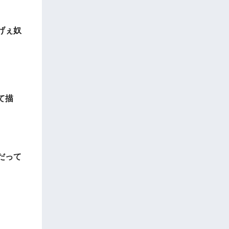
げぇ奴
て描
だって