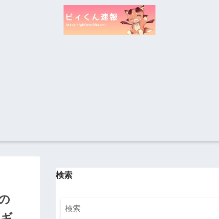
検索
の
てギ