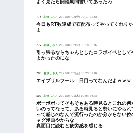
よく見たら開催期間書いてあったわ
775:
名無しさん
2021/04/02(金) 00:17:32.56
今日もRT数達成で石配布ってやってくれり
よ
777:
名無しさん
2021/04/02(金) 00:18:22.97
引っ張るならちゃんとしたコラボイベとして
よかったのにな
783:
名無しさん
2021/04/02(金) 00:23:31.99
エイプリルフール二日目ってなんだよｗｗｗ
403:
名無しさん
2021/04/01(木) 19:04:36.48
ボーボボってそもそもある時見るとこれの何
いのってなって、ある時見ると勢いにやられ
って感じのなんで流行ったのか分からない位
ャグ漫画やからな
真面目に読むと疲労感を感じる