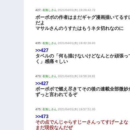
427:
名無しさん
2021/04/01(木) 19:26:42.72
ボーボボの作者はまだギャグ漫画描いてるす
だよ
マサルさんのうすたはもうネタ切れなのに
435:
名無しさん
2021/04/01(木) 19:32:26.03
>>427
タベルの「何も描けないけどなんとか頑張っ
く」感痛々しい
473:
名無しさん
2021/04/01(木) 19:56:28.81
>>427
ボーボボで燃え尽きてその後の連載全部微妙
ずっと言われてるぞ
475:
名無しさん
2021/04/01(木) 19:57:51.00
>>473
その点でんじゃらすじーさんってすげーよな
まだ現役なんだぜ