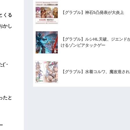
【グラブル】神石5凸発表が大炎上
とくる
おかし
【グラブル】ルシHL天破、ジエンド
けるゾンビアタックゲー
´･
【グラブル】水着コルワ、魔改造され
ったと
ー