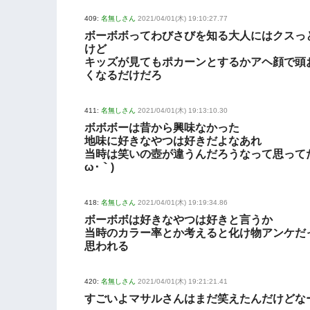
409:
名無しさん
2021/04/01(木) 19:10:27.77
ボーボボってわびさびを知る大人にはクスっ
けど
キッズが見てもポカーンとするかアヘ顔で頭
くなるだけだろ
411:
名無しさん
2021/04/01(木) 19:13:10.30
ボボボーは昔から興味なかった
地味に好きなやつは好きだよなあれ
当時は笑いの壺が違うんだろうなって思ってた(
ω･｀)
418:
名無しさん
2021/04/01(木) 19:19:34.86
ボーボボは好きなやつは好きと言うか
当時のカラー率とか考えると化け物アンケだ
思われる
420:
名無しさん
2021/04/01(木) 19:21:21.41
すごいよマサルさんはまだ笑えたんだけどな