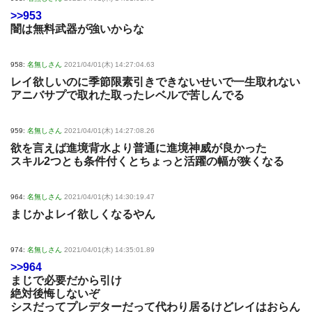
>>953
闇は無料武器が強いからな
958:
名無しさん
2021/04/01(木) 14:27:04.63
レイ欲しいのに季節限素引きできないせいで一生取れない
アニバサプで取れた取ったレベルで苦しんでる
959:
名無しさん
2021/04/01(木) 14:27:08.26
欲を言えば進境背水より普通に進境神威が良かった
スキル2つとも条件付くとちょっと活躍の幅が狭くなる
964:
名無しさん
2021/04/01(木) 14:30:19.47
まじかよレイ欲しくなるやん
974:
名無しさん
2021/04/01(木) 14:35:01.89
>>964
まじで必要だから引け
絶対後悔しないぞ
シスだってプレデターだって代わり居るけどレイはおらん