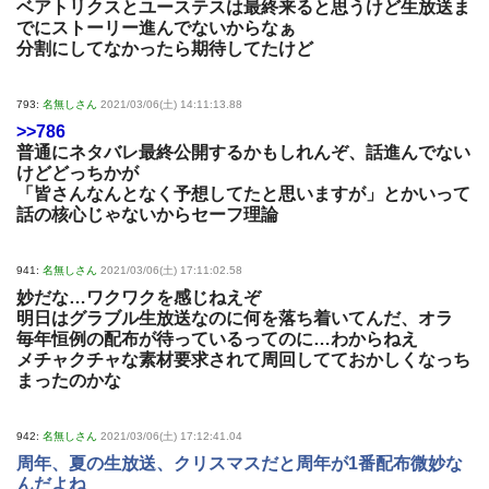
ベアトリクスとユーステスは最終来ると思うけど生放送ま
でにストーリー進んでないからなぁ
分割にしてなかったら期待してたけど
793:
名無しさん
2021/03/06(土) 14:11:13.88
>>786
普通にネタバレ最終公開するかもしれんぞ、話進んでない
けどどっちかが
「皆さんなんとなく予想してたと思いますが」とかいって
話の核心じゃないからセーフ理論
941:
名無しさん
2021/03/06(土) 17:11:02.58
妙だな…ワクワクを感じねえぞ
明日はグラブル生放送なのに何を落ち着いてんだ、オラ
毎年恒例の配布が待っているってのに…わからねえ
メチャクチャな素材要求されて周回してておかしくなっち
まったのかな
942:
名無しさん
2021/03/06(土) 17:12:41.04
周年、夏の生放送、クリスマスだと周年が1番配布微妙な
んだよね