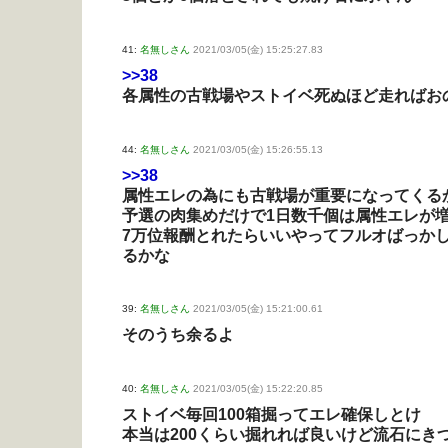
41:
名無しさん
2021/03/05(金) 15:25:27.83
>>38
各属性の古戦場やストイベ死ぬほど走ればお
44:
名無しさん
2021/03/05(金) 15:26:55.13
>>38
属性エレの為にも古戦場が重要になってくる
予選の肉集めだけで1日数千個は属性エレが
7万位報酬とれたらいいやってフルオばっかし
るかな
39:
名無しさん
2021/03/05(金) 15:21:00.61
そのうち余るよ
40:
名無しさん
2021/03/05(金) 15:22:20.85
ストイベ毎回100箱掘ってエレ確保しとけ
本当は200くらい掘れれば良いけど流石にき