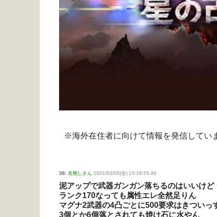
※海外在住者に向けて情報を発信してい
38:
名無しさん
2021/03/05(金) 15:18:55.46
泥アップで武器ガンガン落ちるのはいいけど
ランク170なっても属性エレ全然足りん
マグナ2武器の4凸ごとに500要求はきついっ
3個とか6個落とされても焼け石に水やん