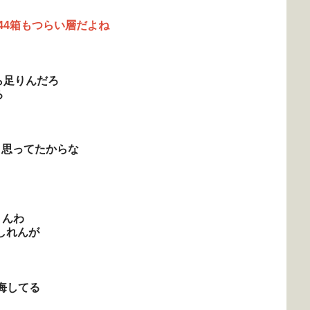
44箱もつらい層だよね
ら足りんだろ
ろ
と思ってたからな
りんわ
しれんが
悔してる