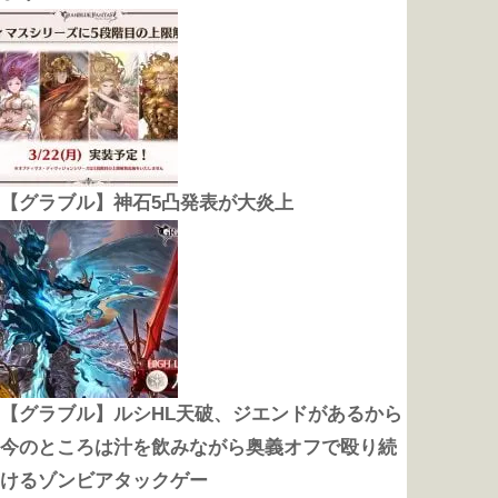
【グラブル】神石5凸発表が大炎上
【グラブル】ルシHL天破、ジエンドがあるから
今のところは汁を飲みながら奥義オフで殴り続
けるゾンビアタックゲー