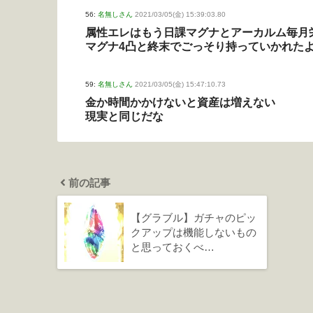
56:
名無しさん
2021/03/05(金) 15:39:03.80
属性エレはもう日課マグナとアーカルム毎月
マグナ4凸と終末でごっそり持っていかれた
59:
名無しさん
2021/03/05(金) 15:47:10.73
金か時間かかけないと資産は増えない
現実と同じだな
前の記事
【グラブル】ガチャのピッ
クアップは機能しないもの
と思っておくべ…