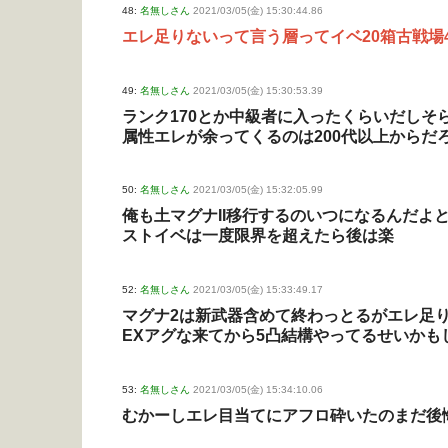
48:
名無しさん
2021/03/05(金) 15:30:44.86
エレ足りないって言う層ってイベ20箱古戦場
49:
名無しさん
2021/03/05(金) 15:30:53.39
ランク170とか中級者に入ったくらいだしそ
属性エレが余ってくるのは200代以上からだ
50:
名無しさん
2021/03/05(金) 15:32:05.99
俺も土マグナII移行するのいつになるんだよ
ストイベは一度限界を超えたら後は楽
52:
名無しさん
2021/03/05(金) 15:33:49.17
マグナ2は新武器含めて終わっとるがエレ足
EXアグな来てから5凸結構やってるせいかも
53:
名無しさん
2021/03/05(金) 15:34:10.06
むかーしエレ目当てにアフロ砕いたのまだ後