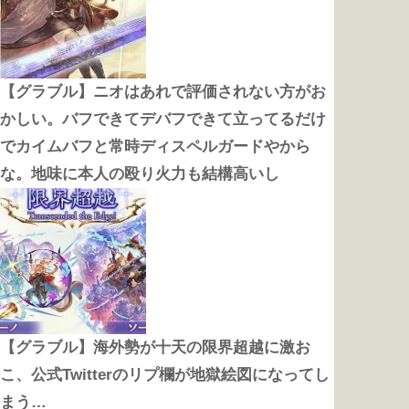
【グラブル】ニオはあれで評価されない方がお
かしい。バフできてデバフできて立ってるだけ
でカイムバフと常時ディスペルガードやから
な。地味に本人の殴り火力も結構高いし
【グラブル】海外勢が十天の限界超越に激お
こ、公式Twitterのリプ欄が地獄絵図になってし
まう…