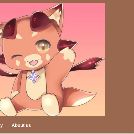
cy
About us