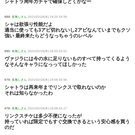
シャトラ周年ガチャで確保しとくかなー
689:
名無しさん
2021/02/18(木) 19:20:18.59
シャは欲張り性能だよ
適当に使っても3アビ切れないし2アビなんていまでもクソ
強い 最終来たらどうなっちゃうのレベル
690:
名無しさん
2021/02/18(木) 19:20:23.52
ヴァジラには今の水に足りないものすべて持ってくるよう
なそんなキャラになっってほしかった
679:
名無しさん
2021/02/18(木) 19:08:20.56
シャトラは再来年までリンクスで取れないのか
それは知らなかったわ
678:
名無しさん
2021/02/18(木) 19:06:43.17
リンクスチケは多少不便になったが
持っていれば限定でもすぐ交換できるという安心感を買う
のだ