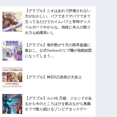
【グラブル】ニオはあれで評価されない
方がおかしい。バフできてデバフできて
立ってるだけでカイムバフと常時ディス
ペルガードやからな。地味に本人の殴り
火力も結構高いし
【グラブル】海外勢が十天の限界超越に
激おこ、公式Twitterのリプ欄が地獄絵図
になってしまう…
【グラブル】神石5凸発表が大炎上
【グラブル】ルシHL天破、ジエンドがあ
るから今のところは汁を飲みながら奥義
オフで殴り続けるゾンビアタックゲー