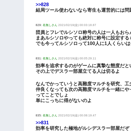
>>828
結局ツール使わないなら寄生も運営的には問
829:
名無しさん
2021/02/19(金) 00:03:18.87
団員とフレでルシソロ称号の人は一人もおら
まあルシソロやっても絶対に称号に設定する
でも今ってルシソロって100人に1人くらい
831:
名無しさん
2021/02/19(金) 00:05:29.11
効率を追求するのがゲームに真摯な態度だと
その上でデスラー部屋立てる人は切るよ
なんでかっていうと高難度マルチを研究、工
仲良くなっても次の高難度マルチを一緒にや
ってことでしょ
単にこっちに得がないのよ
835:
名無しさん
2021/02/19(金) 00:08:19.47
>>831
効率を研究した極地がルシデスラー部屋だぞ