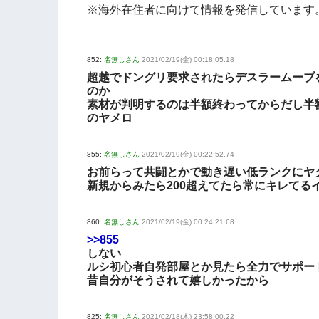
※海外在住者に向けて情報を発信しています
852:
名無しさん
2021/02/19(金) 00:18:05.18
超越でドングリ要求されたらデスラームーブ
のか
素材が判明するのは半額終わってからだし半
のヤメロ
855:
名無しさん
2021/02/19(金) 00:22:52.74
お前らって共闘とかで動き遅い低ランクにヤ
新規からみたら200超えてたら常にキレてる
860:
名無しさん
2021/02/19(金) 00:24:21.68
>>855
しない
ルシ初心者自発部屋とか見たら全力でサポー
昔自分がそうされて嬉しかったから
825:
名無しさん
2021/02/18(木) 23:58:00.22