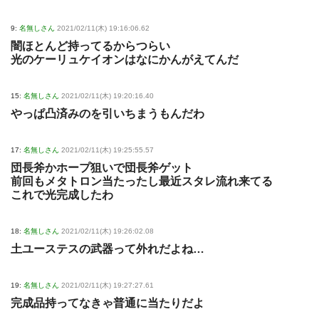
9:
名無しさん
2021/02/11(木) 19:16:06.62
闇ほとんど持ってるからつらい
光のケーリュケイオンはなにかんがえてんだ
15:
名無しさん
2021/02/11(木) 19:20:16.40
やっぱ凸済みのを引いちまうもんだわ
17:
名無しさん
2021/02/11(木) 19:25:55.57
団長斧かホープ狙いで団長斧ゲット
前回もメタトロン当たったし最近スタレ流れ来てる
これで光完成したわ
18:
名無しさん
2021/02/11(木) 19:26:02.08
土ユーステスの武器って外れだよね…
19:
名無しさん
2021/02/11(木) 19:27:27.61
完成品持ってなきゃ普通に当たりだよ