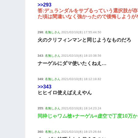
>>293
答:デュランダルをサプるっていう選択肢が存
た頃は間違いなく強かったので後悔しようが
298:
名無しさん
2021/02/10(水) 17:55:44.50
火のクリフィンマンと同じようなものだろ
343:
名無しさん
2021/02/10(水) 18:10:38.56
ナーゲルにダマ使いたくねえ…
349:
名無しさん
2021/02/10(水) 18:12:19.82
>>343
ヒヒイロ使えばええやん
355:
名無しさん
2021/02/10(水) 18:14:23.24
同枠じゃワム槍+ナーゲル+虚空で丁度10万か
360:
名無しさん
2021/02/10(水) 18:15:26.64