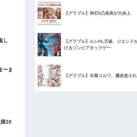
【グラブル】神石5凸発表が大炎上
返し
【グラブル】ルシHL天破、ジエンド
けるゾンビアタックゲー
まーま
【グラブル】水着コルワ、魔改造され
限10