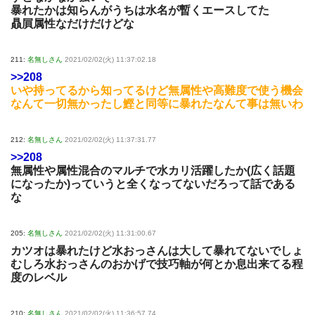
暴れたかは知らんがうちは水名が暫くエースしてた
贔屓属性なだけだけどな
211:
名無しさん
2021/02/02(火) 11:37:02.18
>>208
いや持ってるから知ってるけど無属性や高難度で使う機会
なんて一切無かったし鰹と同等に暴れたなんて事は無いわ
212:
名無しさん
2021/02/02(火) 11:37:31.77
>>208
無属性や属性混合のマルチで水カリ活躍したか(広く話題
になったか)っていうと全くなってないだろって話である
な
205:
名無しさん
2021/02/02(火) 11:31:00.67
カツオは暴れたけど水おっさんは大して暴れてないでしょ
むしろ水おっさんのおかげで技巧軸が何とか息出来てる程
度のレベル
210:
名無しさん
2021/02/02(火) 11:36:57.74