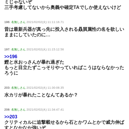
ミじゃないぞ
三手考慮してないから奥義や確定TAでしか使えないけど
196:
名無しさん
2021/02/02(火) 11:11:16.71
昔は最新兵器が真っ先に投入される贔屓属性の名を欲しい
ままにしていたのに…
197:
名無しさん
2021/02/02(火) 11:15:12.56
>>196
鰹と水おっさんが暴れ過ぎた
もっと目立たずこっそりやっていればこうはならなかった
ろうに
203:
名無しさん
2021/02/02(火) 11:30:08.35
水カリが暴れたことなんてあるか？
208:
名無しさん
2021/02/02(火) 11:34:47.41
>>203
クリティカルに追撃載せるから石とかワムとかで威力伸ば
すとなかなか強いぞ