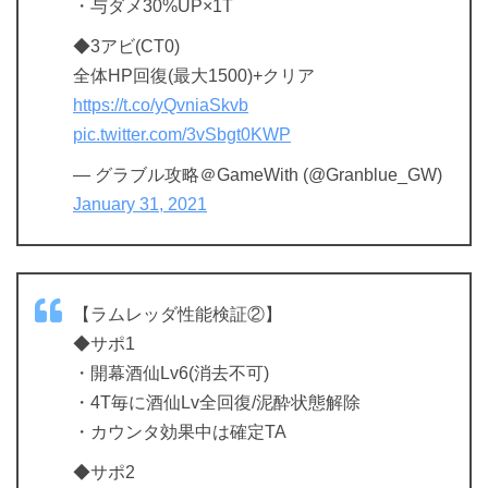
・与ダメ30%UP×1T
◆3アビ(CT0)
全体HP回復(最大1500)+クリア
https://t.co/yQvniaSkvb
pic.twitter.com/3vSbgt0KWP
— グラブル攻略＠GameWith (@Granblue_GW)
January 31, 2021
【ラムレッダ性能検証②】
◆サポ1
・開幕酒仙Lv6(消去不可)
・4T毎に酒仙Lv全回復/泥酔状態解除
・カウンタ効果中は確定TA
◆サポ2