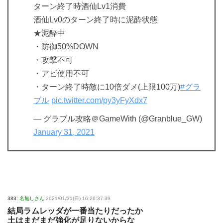
ターン終了時酒仙Lv1消費
酒仙Lv0のターン終了時に泥酔状態
★泥酔中
・防御50%DOWN
・攻撃不可
・アビ使用不可
・ターン終了時敵に10倍ダメ(上限100万)
#グラ
ブル
pic.twitter.com/py3yFyXdx7
— グラブル攻略＠GameWith (@Granblue_GW)
January 31, 2021
383:
名無しさん
2021/01/31(日) 16:26:37.39
結局ラムレッダが一番当たりだったか
土はまだまだ強化が足りないからな