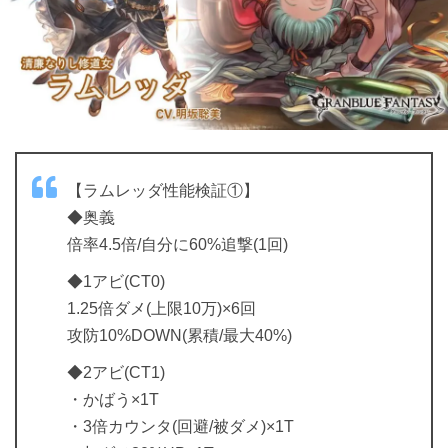
【ラムレッダ性能検証①】
◆奥義
倍率4.5倍/自分に60%追撃(1回)
◆1アビ(CT0)
1.25倍ダメ(上限10万)×6回
攻防10%DOWN(累積/最大40%)
◆2アビ(CT1)
・かばう×1T
・3倍カウンタ(回避/被ダメ)×1T