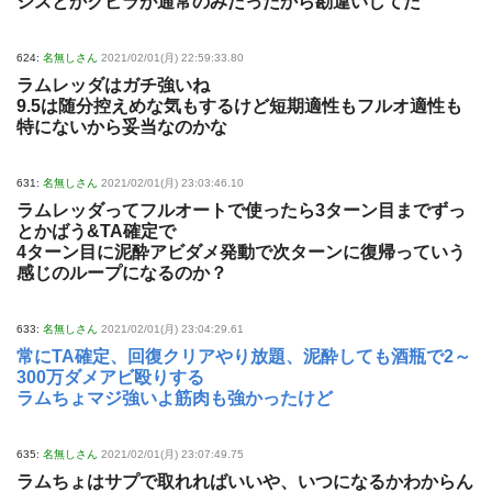
シスとかクビラが通常のみだったから勘違いしてた
624:
名無しさん
2021/02/01(月) 22:59:33.80
ラムレッダはガチ強いね
9.5は随分控えめな気もするけど短期適性もフルオ適性も
特にないから妥当なのかな
631:
名無しさん
2021/02/01(月) 23:03:46.10
ラムレッダってフルオートで使ったら3ターン目までずっ
とかばう&TA確定で
4ターン目に泥酔アビダメ発動で次ターンに復帰っていう
感じのループになるのか？
633:
名無しさん
2021/02/01(月) 23:04:29.61
常にTA確定、回復クリアやり放題、泥酔しても酒瓶で2～
300万ダメアビ殴りする
ラムちょマジ強いよ筋肉も強かったけど
635:
名無しさん
2021/02/01(月) 23:07:49.75
ラムちょはサプで取れればいいや、いつになるかわからん