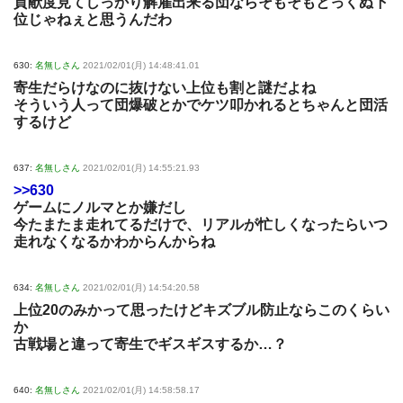
貢献度見てしっかり解雇出来る団ならそもそもとっくぬ下
位じゃねぇと思うんだわ
630:
名無しさん
2021/02/01(月) 14:48:41.01
寄生だらけなのに抜けない上位も割と謎だよね
そういう人って団爆破とかでケツ叩かれるとちゃんと団活
するけど
637:
名無しさん
2021/02/01(月) 14:55:21.93
>>630
ゲームにノルマとか嫌だし
今たまたま走れてるだけで、リアルが忙しくなったらいつ
走れなくなるかわからんからね
634:
名無しさん
2021/02/01(月) 14:54:20.58
上位20のみかって思ったけどキズブル防止ならこのくらい
か
古戦場と違って寄生でギスギスするか…？
640:
名無しさん
2021/02/01(月) 14:58:58.17