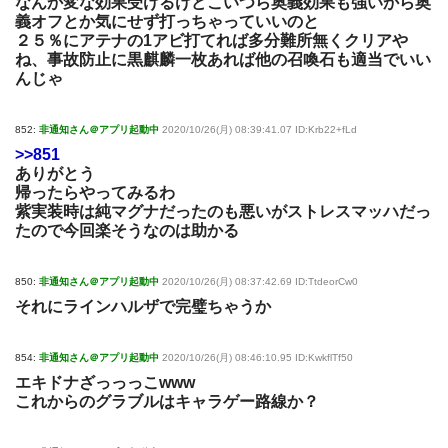
なんか変な効果受けるけどこいつら奥義効果も強いから奥
義オフとか気にせず打っちゃっていいのと
２５％にアテナの1アビ打てれば多分難所無くクリアや
ね、事故防止に黒麒麟一枚あれば他の召喚石も適当でいい
んじゃ
852:
非通知さん＠アプリ起動中
2020/10/26(月) 08:39:41.07 ID:Krb22+fLd
>>851
ありがとう
帰ったらやってみるわ
紫実装時は純マグナだったのも悪いがストレスマッハだっ
たので今回楽そうなのは助かる
850:
非通知さん＠アプリ起動中
2020/10/26(月) 08:37:42.69 ID:TtdeorCw0
それにラインハルザで完璧ちゃうか
854:
非通知さん＠アプリ起動中
2020/10/26(月) 08:46:10.95 ID:KwkflTf50
エキドナざっっっこwww
これからのグラブルはキャラゲー路線か？