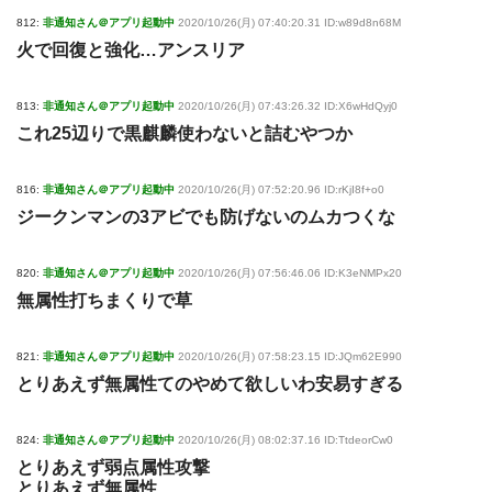
812:
非通知さん＠アプリ起動中
2020/10/26(月) 07:40:20.31 ID:w89d8n68M
火で回復と強化…アンスリア
813:
非通知さん＠アプリ起動中
2020/10/26(月) 07:43:26.32 ID:X6wHdQyj0
これ25辺りで黒麒麟使わないと詰むやつか
816:
非通知さん＠アプリ起動中
2020/10/26(月) 07:52:20.96 ID:rKjI8f+o0
ジークンマンの3アビでも防げないのムカつくな
820:
非通知さん＠アプリ起動中
2020/10/26(月) 07:56:46.06 ID:K3eNMPx20
無属性打ちまくりで草
821:
非通知さん＠アプリ起動中
2020/10/26(月) 07:58:23.15 ID:JQm62E990
とりあえず無属性てのやめて欲しいわ安易すぎる
824:
非通知さん＠アプリ起動中
2020/10/26(月) 08:02:37.16 ID:TtdeorCw0
とりあえず弱点属性攻撃
とりあえず無属性