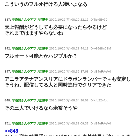
こういうのフルオ行ける人凄いよなあ
837:
非通知さん＠アプリ起動中
2020/10/26(月) 08:20:22.15 ID:Tioj6Ey70
天上報酬がどうしても必要になったらやるけど
それまではまずやらないね
842:
非通知さん＠アプリ起動中
2020/10/26(月) 08:28:44.13 ID:w89d8n68M
フルオート可能とかハジブルか？
847:
非通知さん＠アプリ起動中
2020/10/26(月) 08:32:37.68 ID:aB4oRAqV0
アニラアテナアンスリアにドラポンランバーで＋も安定し
そうね、配信してる人と同時進行でクリアできた
848:
非通知さん＠アプリ起動中
2020/10/26(月) 08:34:30.08 ID:Krb22+fLd
その三人でいけるなら余裕そうや
851:
非通知さん＠アプリ起動中
2020/10/26(月) 08:38:09.37 ID:aB4oRAqV0
>>848