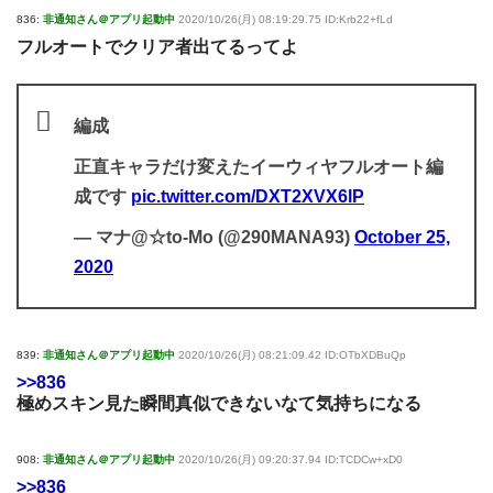
836:
非通知さん＠アプリ起動中
2020/10/26(月) 08:19:29.75 ID:Krb22+fLd
フルオートでクリア者出てるってよ
編成
正直キャラだけ変えたイーウィヤフルオート編
成です
pic.twitter.com/DXT2XVX6lP
— マナ@☆to-Mo (@290MANA93)
October 25,
2020
839:
非通知さん＠アプリ起動中
2020/10/26(月) 08:21:09.42 ID:OTbXDBuQp
>>836
極めスキン見た瞬間真似できないなて気持ちになる
908:
非通知さん＠アプリ起動中
2020/10/26(月) 09:20:37.94 ID:TCDCw+xD0
>>836