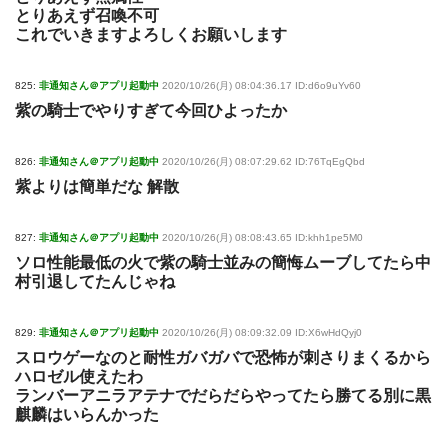
とりあえず召喚不可
これでいきますよろしくお願いします
825:
非通知さん＠アプリ起動中
2020/10/26(月) 08:04:36.17 ID:d6o9uYv60
紫の騎士でやりすぎて今回ひよったか
826:
非通知さん＠アプリ起動中
2020/10/26(月) 08:07:29.62 ID:76TqEgQbd
紫よりは簡単だな 解散
827:
非通知さん＠アプリ起動中
2020/10/26(月) 08:08:43.65 ID:khh1pe5M0
ソロ性能最低の火で紫の騎士並みの簡悔ムーブしてたら中
村引退してたんじゃね
829:
非通知さん＠アプリ起動中
2020/10/26(月) 08:09:32.09 ID:X6wHdQyj0
スロウゲーなのと耐性ガバガバで恐怖が刺さりまくるから
ハロゼル使えたわ
ランバーアニラアテナでだらだらやってたら勝てる別に黒
麒麟はいらんかった