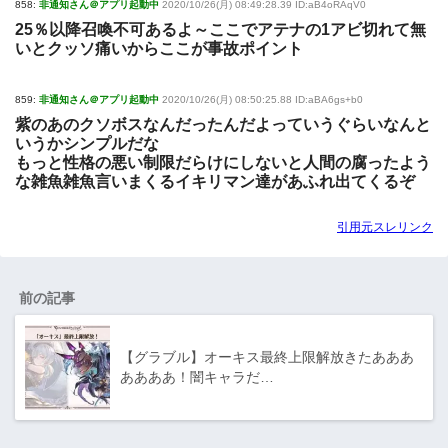
858:
非通知さん＠アプリ起動中
2020/10/26(月) 08:49:28.39 ID:aB4oRAqV0
25％以降召喚不可あるよ～ここでアテナの1アビ切れて無
いとクッソ痛いからここが事故ポイント
859:
非通知さん＠アプリ起動中
2020/10/26(月) 08:50:25.88 ID:aBA6gs+b0
紫のあのクソボスなんだったんだよっていうぐらいなんと
いうかシンプルだな
もっと性格の悪い制限だらけにしないと人間の腐ったよう
な雑魚雑魚言いまくるイキリマン達があふれ出てくるぞ
引用元スレリンク
前の記事
【グラブル】オーキス最終上限解放きたあああ
ああああ！闇キャラだ…