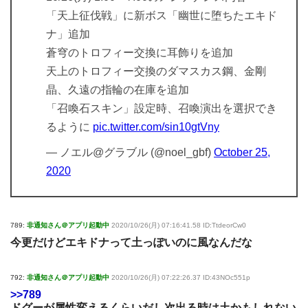
「天上征伐戦」に新ボス「幽世に堕ちたエキド
ナ」追加
蒼穹のトロフィー交換に耳飾りを追加
天上のトロフィー交換のダマスカス鋼、金剛
晶、久遠の指輪の在庫を追加
「召喚石スキン」設定時、召喚演出を選択でき
るように
pic.twitter.com/sin10gtVny
— ノエル@グラブル (@noel_gbf)
October 25,
2020
789:
非通知さん＠アプリ起動中
2020/10/26(月) 07:16:41.58 ID:TtdeorCw0
今更だけどエキドナって土っぽいのに風なんだな
792:
非通知さん＠アプリ起動中
2020/10/26(月) 07:22:26.37 ID:43NOc551p
>>789
ドグーが属性変えるくらいだし次出る時は土かもしれない