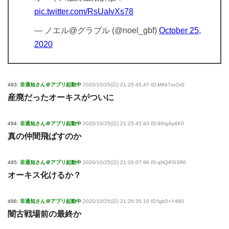
pic.twitter.com/RsUaIvXs78
— ノエル@グラブル (@noel_gbf)
October 25,
2020
493:
非通知さん＠アプリ起動中
2020/10/25(日) 21:25:45.47 ID:MAk7xv2x0
産廃だったオーキスがついに
494:
非通知さん＠アプリ起動中
2020/10/25(日) 21:25:45.93 ID:90rgAy4K0
真の仲間飛ばすのか
495:
非通知さん＠アプリ起動中
2020/10/25(日) 21:26:07.96 ID:qNQiFG3R0
オーキス化けるか？
496:
非通知さん＠アプリ起動中
2020/10/25(日) 21:26:35.10 ID:fgb5+Y480
闇古戦場前の最終か