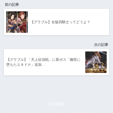
前の記事
【グラブル】女版四騎士ってどうよ？
次の記事
【グラブル】「天上征伐戦」に新ボス「幽世に
堕ちたエキドナ」追加…
HOME