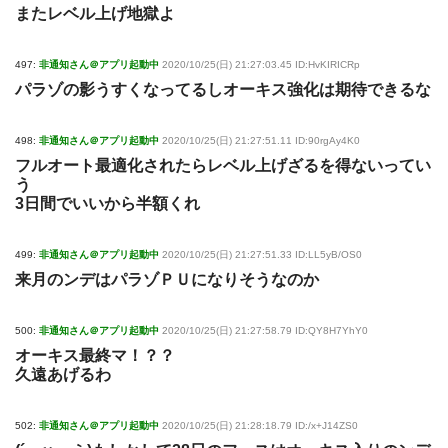
またレベル上げ地獄よ
497:
非通知さん＠アプリ起動中
2020/10/25(日) 21:27:03.45 ID:HvKIRICRp
パラゾの影うすくなってるしオーキス強化は期待できるな
498:
非通知さん＠アプリ起動中
2020/10/25(日) 21:27:51.11 ID:90rgAy4K0
フルオート最適化されたらレベル上げざるを得ないってい
う
3日間でいいから半額くれ
499:
非通知さん＠アプリ起動中
2020/10/25(日) 21:27:51.33 ID:LL5yB/OS0
来月のンデはパラゾＰＵになりそうなのか
500:
非通知さん＠アプリ起動中
2020/10/25(日) 21:27:58.79 ID:QY8H7YhY0
オーキス最終マ！？？
久遠あげるわ
502:
非通知さん＠アプリ起動中
2020/10/25(日) 21:28:18.79 ID:/x+J14ZS0