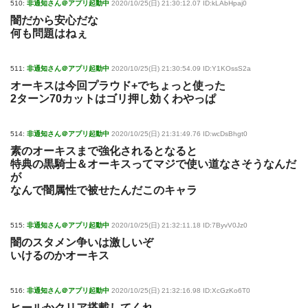
510:
非通知さん＠アプリ起動中
2020/10/25(日) 21:30:12.07 ID:kLAbHpaj0
闇だから安心だな
何も問題はねぇ
511:
非通知さん＠アプリ起動中
2020/10/25(日) 21:30:54.09 ID:Y1KOssS2a
オーキスは今回プラウド+でちょっと使った
2ターン70カットはゴリ押し効くわやっぱ
514:
非通知さん＠アプリ起動中
2020/10/25(日) 21:31:49.76 ID:wcDsBhgt0
素のオーキスまで強化されるとなると
特典の黒騎士＆オーキスってマジで使い道なさそうなんだ
が
なんで闇属性で被せたんだこのキャラ
515:
非通知さん＠アプリ起動中
2020/10/25(日) 21:32:11.18 ID:7ByvV0Jz0
闇のスタメン争いは激しいぞ
いけるのかオーキス
516:
非通知さん＠アプリ起動中
2020/10/25(日) 21:32:16.98 ID:XcGzKo6T0
ヒールかクリア搭載してくれ