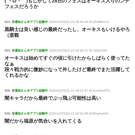
(´・ω・｀)もしかして28日のフェスはオーキス入りのンデ
フェスだろうか
503:
非通知さん＠アプリ起動中
2020/10/25(日) 21:28:40.06 ID:xFOMlzV+0
黒騎士は良い感じの最終だったし、オーキスもいけるやろ
（楽観
504:
非通知さん＠アプリ起動中
2020/10/25(日) 21:28:48.15 ID:1Z6yiXDr0
オーキスは始めてすぐの頃に引けたからしばらく使ってた
なぁ
段々戦力的に微妙になって外したけど最終でまた活躍して
くれるかな
506:
非通知さん＠アプリ起動中
2020/10/25(日) 21:29:22.67 ID:XcGzKo6T0
闇キャラだから最終でぶっ飛ぶ可能性は高い
509:
非通知さん＠アプリ起動中
2020/10/25(日) 21:30:02.99 ID:90rgAy4K0
闇だから福原が気合いを入れてくる