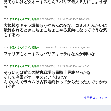
見てないけど次オーキスなん？バリア最大８万にしようぜ
ｗ
533:
非通知さん＠アプリ起動中
2020/10/25(日) 21:44:35.68 ID:ZvBT/VbO0
大規模なキャラ調整もうやらんのかな、ロミオとみたいに
最終されるときにちょこちょこやる意向になってそうな気
もするわ
534:
非通知さん＠アプリ起動中
2020/10/25(日) 21:45:13.35 ID:D4UQiYz80
フォリアもオーキスもバリアキャラはなんか弱いな
536:
非通知さん＠アプリ起動中
2020/10/25(日) 21:45:26.60 ID:cfaXHuGy0
そういえば前回の闇古戦場も黒騎士最終だったな
そして今回がオーキスというわけか
んでなんでラカムは古戦場終わってからだったんですかね
（小声
引用元スレリンク