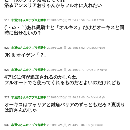
浴衣アンスリアおりゃんからフルオに入れたい
518:
非通知さん＠アプリ起動中
2020/10/25(日) 21:34:25.56 ID:/x+J14ZS0
(´・ω・｀)あれ黒騎士と「オルキス」だけどオーキスと同
時に出せないの？
520:
非通知さん＠アプリ起動中
2020/10/25(日) 21:35:15.62 ID:D4UQiYz80
JK & オイゲン「？」
528:
非通知さん＠アプリ起動中
2020/10/25(日) 21:40:08.77 ID:QY8H7YhY0
4アビに何が追加されるのかしらね
フルオートでも使ってくれるものだとよいのだけれども
529:
非通知さん＠アプリ起動中
2020/10/25(日) 21:40:37.40 ID:cfaXHuGy0
オーキスはフォリアと雑魚バリアのずっともだろ？裏切り
は許さんのじゃ
532:
非通知さん＠アプリ起動中
2020/10/25(日) 21:43:28.86 ID:Sy0f8/ml0