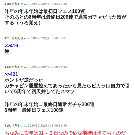
416:
名無しさん
2020/12/22(火) 08:54:13.30
昨年の年末年始は最初日フェス100連
そのあとの6周年は最終日200連で通常ガチャだった気が
する（うろ覚え）
421:
名無しさん
2020/12/22(火) 08:59:57.61
>>416
逆
434:
名無しさん
2020/12/22(火) 09:18:35.62
>>421
ホントだ逆だった
ガチャピン履歴控えてあったから見たらビカラは自力で引
いて6周年で初天井してたスマソ
昨年の年末年始→最終日通常ガチャ200連
6周年→最終日フェス100連
410:
名無しさん
2020/12/22(火) 08:49:11.86
ちなみに去年は31～３日なので妙な期待は捨ておくのだ